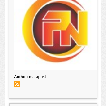
Author:
matapost