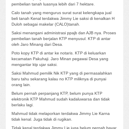
pembelian tanah luasnya lebih dari 7 hektare.
Calo tanah yang mengurus surat surat kelengkapa jual
beli tanah Kenal terdakwa Jimmy Lie saksi di kenalkan H
Duloh sebagai makelar (CALO)tanah.
Saksi menangani administrasi ppajb dan AJB nya. Proses
pembelian tanah berjalan KTP menyusul. KTP di antar
oleh Jaro Minang dari Desa.
Poto kopy KTP di antar ke notaris. KTP di keluarkan
kecamatan Pakuhaji. Jaro Minan pegawai Desa yang
mengantar ktp ujar saksi.
Saksi Mahmud pemilik Nik KTP yang di permasalahkan
baru tahu sekarang kalau no KTP miliknya di punyai
orang lain.
Belum pernah perpanjang KTP, belum punya KTP
elektronik KTP Mahmud sudah kadaluwarsa dan tidak
berlaku lagi.
Mahmud tidak melaporkan terdakwa Jimmy Lie Karna
tidak kenal. Juga tidak di rugikan.
Tidak kenal terdakwa Jimmy Lie juga belum pernah bayar