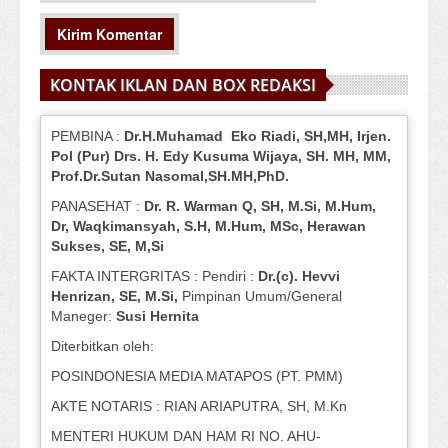
KONTAK IKLAN DAN BOX REDAKSI
PEMBINA :
Dr.H.Muhamad
Eko
Riadi
, SH,MH
, Irjen.
Pol (Pur) Drs. H. Edy Kusuma Wijaya, SH.
MH,
MM,
Prof
.
Dr.Sutan Nasomal,SH.MH,PhD.
PANASEHAT :
Dr. R. Warman Q, SH, M.Si, M.Hum
,
Dr, Waqkimansyah, S.H, M.Hum, MSc
,
Herawan
Sukses, SE, M,Si
FAKTA INTERGRITAS : Pendiri :
Dr.(c). Hevvi
Henrizan
, SE, M.Si
,
Pimpinan Umum/General
Maneger:
Susi
Hernita
Diterbitkan oleh:
POSINDONESIA MEDIA MATAPOS (PT. PMM)
AKTE NOTARIS : RIAN ARIAPUTRA, SH, M.Kn
MENTERI HUKUM DAN HAM RI NO. AHU-