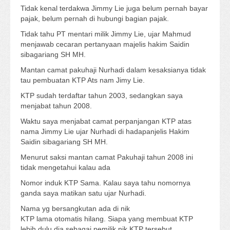
Tidak kenal terdakwa Jimmy Lie juga belum pernah bayar
pajak, belum pernah di hubungi bagian pajak.
Tidak tahu PT mentari milik Jimmy Lie, ujar Mahmud
menjawab cecaran pertanyaan majelis hakim Saidin
sibagariang SH MH.
Mantan camat pakuhaji Nurhadi dalam kesaksianya tidak
tau pembuatan KTP Ats nam Jimy Lie.
KTP sudah terdaftar tahun 2003, sedangkan saya
menjabat tahun 2008.
Waktu saya menjabat camat perpanjangan KTP atas
nama Jimmy Lie ujar Nurhadi di hadapanjelis Hakim
Saidin sibagariang SH MH.
Menurut saksi mantan camat Pakuhaji tahun 2008 ini
tidak mengetahui kalau ada
Nomor induk KTP Sama. Kalau saya tahu nomornya
ganda saya matikan satu ujar Nurhadi.
Nama yg bersangkutan ada di nik
KTP lama otomatis hilang. Siapa yang membuat KTP
lebih dulu dia sebagai pemilik nik KTP tersebut.