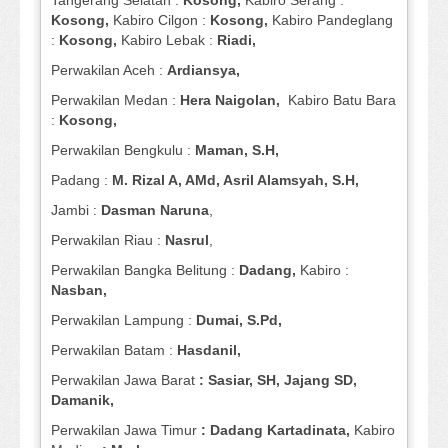
Tangerang Selatan :
Kosong,
Kabiro Serang :
Kosong,
Kabiro Cilgon :
Kosong,
Kabiro Pandeglang
:
Kosong,
Kabiro Lebak :
Riadi,
Perwakilan Aceh :
Ardiansya,
Perwakilan Medan :
Hera Naigolan,
Kabiro Batu Bara
:
Kosong,
Perwakilan Bengkulu :
Maman, S.H,
Padang :
M. Rizal A, AMd, Asril Alamsyah, S.H,
Jambi :
Dasman
Naruna
,
Perwakilan Riau :
Nasrul
,
Perwakilan Bangka Belitung :
Dadang,
Kabiro :
Nasban,
Perwakilan Lampung :
Dumai, S.Pd,
Perwakilan Batam :
Hasdanil,
Perwakilan Jawa Barat
: Sasiar, SH, Jajang SD,
Damanik,
Perwakilan Jawa Timur
: Dadang Kartadinata,
Kabiro