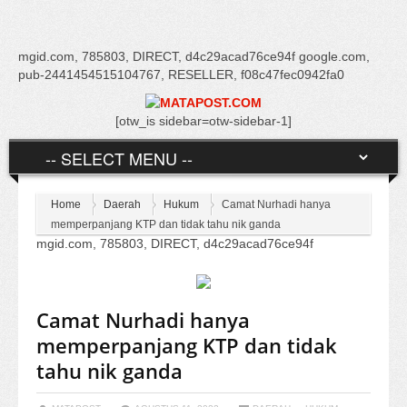
mgid.com, 785803, DIRECT, d4c29acad76ce94f google.com,
pub-2441454515104767, RESELLER, f08c47fec0942fa0
[otw_is sidebar=otw-sidebar-1]
Home
Daerah
Hukum
Camat Nurhadi hanya
memperpanjang KTP dan tidak tahu nik ganda
mgid.com, 785803, DIRECT, d4c29acad76ce94f
Camat Nurhadi hanya
memperpanjang KTP dan tidak
tahu nik ganda