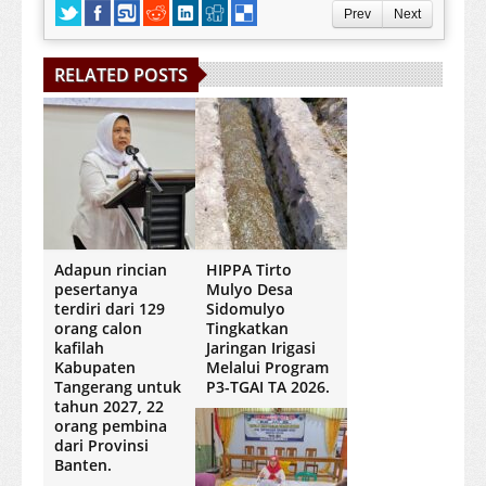
Prev
Next
RELATED POSTS
Adapun rincian
HIPPA Tirto
pesertanya
Mulyo Desa
terdiri dari 129
Sidomulyo
orang calon
Tingkatkan
kafilah
Jaringan Irigasi
Kabupaten
Melalui Program
Tangerang untuk
P3-TGAI TA 2026.
tahun 2027, 22
orang pembina
dari Provinsi
Banten.