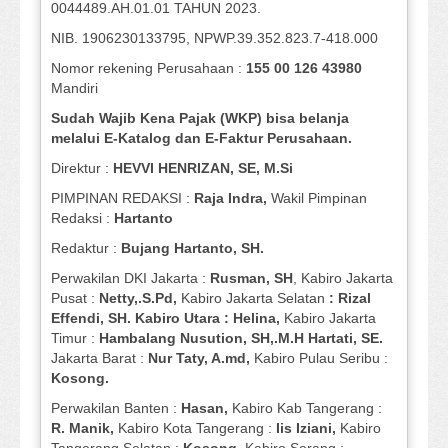
0044489.AH.01.01 TAHUN 2023.
NIB. 1906230133795, NPWP.39.352.823.7-418.000
Nomor rekening Perusahaan :
155 00 126 43980
Mandiri
Sudah Wajib Kena Pajak (WKP) bisa belanja
melalui E-Katalog dan E-Faktur Perusahaan.
Direktur :
HEVVI HENRIZAN, SE,
M.Si
PIMPINAN REDAKSI :
Raja Indra,
Wakil Pimpinan
Redaksi :
Hartanto
Redaktur :
Bujang Hartanto, SH.
Perwakilan DKI Jakarta :
Rusman, SH
, Kabiro Jakarta
Pusat :
Netty,.S.Pd,
Kabiro Jakarta Selatan
: Rizal
Effendi, SH. Kabiro Utara : Helina,
Kabiro Jakarta
Timur :
Hambalang Nusution, SH,.M.H Hartati, SE.
Jakarta Barat :
Nur Taty, A.md,
Kabiro Pulau Seribu :
Kosong.
Perwakilan Banten :
Hasan,
Kabiro Kab Tangerang :
R. Manik,
Kabiro Kota Tangerang :
Iis Iziani,
Kabiro