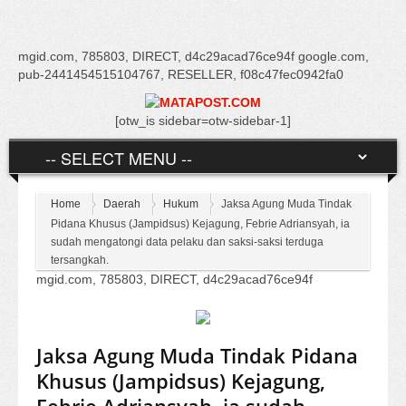
mgid.com, 785803, DIRECT, d4c29acad76ce94f google.com,
pub-2441454515104767, RESELLER, f08c47fec0942fa0
[otw_is sidebar=otw-sidebar-1]
Home
Daerah
Hukum
Jaksa Agung Muda Tindak
Pidana Khusus (Jampidsus) Kejagung, Febrie Adriansyah, ia
sudah mengatongi data pelaku dan saksi-saksi terduga
tersangkah.
mgid.com, 785803, DIRECT, d4c29acad76ce94f
Jaksa Agung Muda Tindak Pidana
Khusus (Jampidsus) Kejagung,