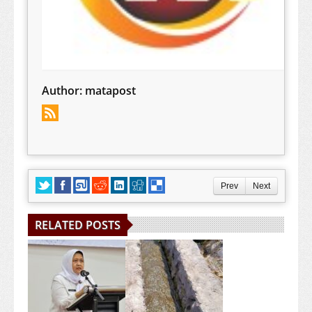
Author:
matapost
Prev
Next
RELATED POSTS