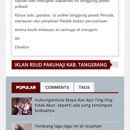
rayuan dan merugian bapak/ibu itu tanggung jawab
pribadi.
Karya tulis, gambar, isi artikel tanggung jawab Penulis,
wartawan dan pimpinan Redak bukan perusahaan.
terima kasih imbauan ini semoga di mengerti.
ttd
Direktur.
IKLAN RSUD PAKUHAJI KAB. TANGERANG
POPULAR
COMMENTS
TAGS
Hubunganluna Maya dan Ayu Ting-ting
tidak Akur, seperti ada yang tersimpan
keduanya.
April 22, 2021
Tembang lagu-lagu ini di recaman