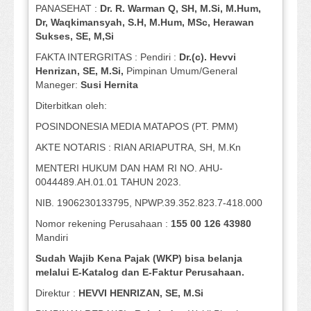
PANASEHAT :
Dr. R. Warman Q, SH, M.Si, M.Hum
,
Dr, Waqkimansyah, S.H, M.Hum, MSc
,
Herawan
Sukses, SE, M,Si
FAKTA INTERGRITAS : Pendiri :
Dr.(c). Hevvi
Henrizan
, SE, M.Si
,
Pimpinan Umum/General
Maneger:
Susi
Hernita
Diterbitkan oleh:
POSINDONESIA MEDIA MATAPOS (PT. PMM)
AKTE NOTARIS : RIAN ARIAPUTRA, SH, M.Kn
MENTERI HUKUM DAN HAM RI NO. AHU-
0044489.AH.01.01 TAHUN 2023.
NIB. 1906230133795, NPWP.39.352.823.7-418.000
Nomor rekening Perusahaan :
155 00 126 43980
Mandiri
Sudah Wajib Kena Pajak (WKP) bisa belanja
melalui E-Katalog dan E-Faktur Perusahaan.
Direktur :
HEVVI HENRIZAN, SE,
M.Si