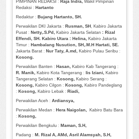
PIMPINAN REDAKSI :
Raja Indra,
Wakil Pimpinan
Redaksi :
Hartanto
Redaktur :
Bujang Hartanto, SH.
Perwakilan DKI Jakarta :
Rusman, SH
, Kabiro Jakarta
Pusat :
Netty,.S.Pd,
Kabiro Jakarta Selatan
: Rizal
Effendi, SH. Kabiro Utara : Helina,
Kabiro Jakarta
Timur :
Hambalang Nusution, SH,.M.H Hartati, SE.
Jakarta Barat :
Nur Taty, A.md,
Kabiro Pulau Seribu :
Kosong.
Perwakilan Banten :
Hasan,
Kabiro Kab Tangerang :
R. Manik,
Kabiro Kota Tangerang :
Iis Iziani,
Kabiro
Tangerang Selatan :
Kosong,
Kabiro Serang :
Kosong,
Kabiro Cilgon :
Kosong,
Kabiro Pandeglang
:
Kosong,
Kabiro Lebak :
Riadi,
Perwakilan Aceh :
Ardiansya,
Perwakilan Medan :
Hera Naigolan,
Kabiro Batu Bara
:
Kosong,
Perwakilan Bengkulu :
Maman, S.H,
Padang :
M. Rizal A, AMd, Asril Alamsyah, S.H,