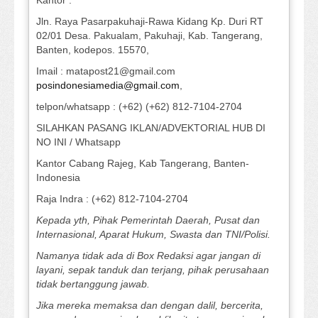
Kantor :
Jln. Raya Pasarpakuhaji-Rawa Kidang Kp. Duri RT
02/01 Desa. Pakualam, Pakuhaji, Kab. Tangerang,
Banten, kodepos. 15570,
Imail : matapost21@gmail.com
posindonesiamedia@gmail.com
,
telpon/whatsapp : (+62) (+62) 812-7104-2704
SILAHKAN PASANG IKLAN/ADVEKTORIAL HUB DI
NO INI / Whatsapp
Kantor Cabang Rajeg, Kab Tangerang, Banten-
Indonesia
Raja Indra : (+62) 812-7104-2704
Kepada yth, Pihak Pemerintah Daerah, Pusat dan
Internasional, Aparat Hukum, Swasta dan TNI/Polisi.
Namanya tidak ada di Box Redaksi agar jangan di
layani, sepak tanduk dan terjang, pihak perusahaan
tidak bertanggung jawab.
Jika mereka memaksa dan dengan dalil, bercerita,