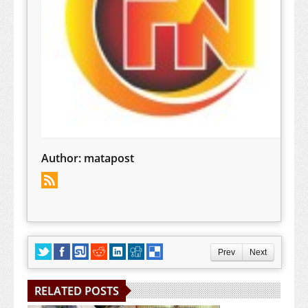
Author:
matapost
Prev
Next
RELATED POSTS