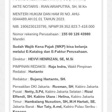
AKTE NOTARIS : RIAN ARIAPUTRA, SH, M.Kn
MENTERI HUKUM DAN HAM RI NO. AHU-
0044489.AH.01.01 TAHUN 2023.
NIB. 1906230133795, NPWP.39.352.823.7-418.000
Nomor rekening Perusahaan :
155 00 126 43980
Mandiri
Sudah Wajib Kena Pajak (WKP) bisa belanja
melalui E-Katalog dan E-Faktur Perusahaan.
Direktur :
HEVVI HENRIZAN, SE,
M.Si
PIMPINAN REDAKSI :
Raja Indra,
Wakil Pimpinan
Redaksi :
Hartanto
Redaktur :
Bujang Hartanto, SH.
Perwakilan DKI Jakarta :
Rusman, SH
, Kabiro Jakarta
Pusat :
Netty,.S.Pd,
Kabiro Jakarta Selatan
: Rizal
Effendi, SH. Kabiro Utara : Helina,
Kabiro Jakarta
Timur :
Hambalang Nusution, SH,.M.H Hartati, SE.
Jakarta Barat :
Nur Taty, A.md,
Kabiro Pulau Seribu :
Kosong.