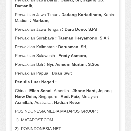
Perwakilan Jawa Barat
: Sasiar, SH, Jajang SD,
Damanik,
Perwakilan Jawa Timur
: Dadang Kartadinata,
Kabiro
Madiun
: Markum,
Perwakilan Jawa Tengah
: Daru Dono, S.Pd,
Perwakilan Surabaya
: Tasman Heryamono, S,AK,
Perwakilan Kalimatan :
Darusman, SH,
Perwakilan Sulawesih :
Fredy Asmoro,
Perwakilan Bali
: Nyi. Asmuni Murtini, S.Sos.
Perwakilan Papua :
Doan Swit
Penulis Luar Negeri :
China :
Ellen Senci,
Amerika :
Jhone Hard,
Jepang :
Harw Deier,
Singapure :
Abd. Faiz,
Melaysia :
Asmillah,
Australia :
Hadian Recar
POSINDONESIA MEDIA MATAPOS GROUP :
1). MATAPOST.COM
2). POSINDONESIA.NET