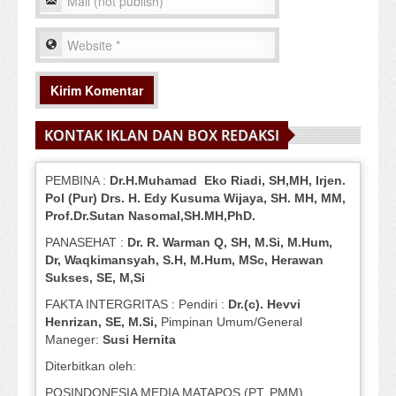
KONTAK IKLAN DAN BOX REDAKSI
PEMBINA :
Dr.H.Muhamad
Eko
Riadi
, SH,MH
, Irjen.
Pol (Pur) Drs. H. Edy Kusuma Wijaya, SH.
MH,
MM,
Prof
.
Dr.Sutan Nasomal,SH.MH,PhD.
PANASEHAT :
Dr. R. Warman Q, SH, M.Si, M.Hum
,
Dr, Waqkimansyah, S.H, M.Hum, MSc
,
Herawan
Sukses, SE, M,Si
FAKTA INTERGRITAS : Pendiri :
Dr.(c). Hevvi
Henrizan
, SE, M.Si
,
Pimpinan Umum/General
Maneger:
Susi
Hernita
Diterbitkan oleh:
POSINDONESIA MEDIA MATAPOS (PT. PMM)