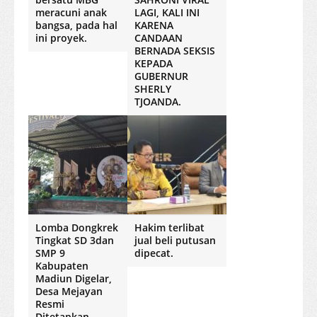
meracuni anak
LAGI, KALI INI
bangsa, pada hal
KARENA
ini proyek.
CANDAAN
BERNADA SEKSIS
KEPADA
GUBERNUR
SHERLY
TJOANDA.
Lomba Dongkrek
Hakim terlibat
Tingkat SD 3dan
jual beli putusan
SMP 9
dipecat.
Kabupaten
Madiun Digelar,
Desa Mejayan
Resmi
Ditetapkan