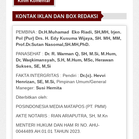
KONTAK IKLAN DAN BOX REDAKSI
PEMBINA :
Dr.H.Muhamad
Eko
Riadi
, SH,MH
, Irjen.
Pol (Pur) Drs. H. Edy Kusuma Wijaya, SH.
MH,
MM,
Prof
.
Dr.Sutan Nasomal,SH.MH,PhD.
PANASEHAT :
Dr. R. Warman Q, SH, M.Si, M.Hum
,
Dr, Waqkimansyah, S.H, M.Hum, MSc
,
Herawan
Sukses, SE, M,Si
FAKTA INTERGRITAS : Pendiri :
Dr.(c). Hevvi
Henrizan
, SE, M.Si
,
Pimpinan Umum/General
Maneger:
Susi
Hernita
Diterbitkan oleh:
POSINDONESIA MEDIA MATAPOS (PT. PMM)
AKTE NOTARIS : RIAN ARIAPUTRA, SH, M.Kn
MENTERI HUKUM DAN HAM RI NO. AHU-
0044489.AH.01.01 TAHUN 2023.