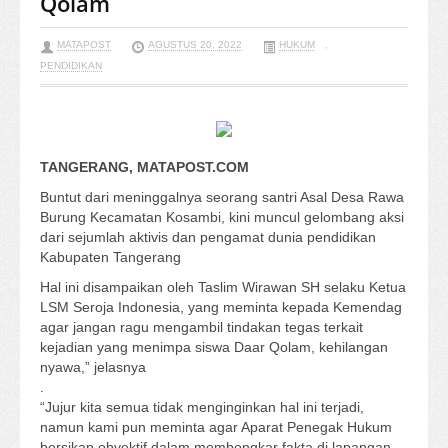
Qolam
MATAPOST
AGUSTUS 20, 2022
HUKUM
,
PENDIDIKAN
TANGERANG, MATAPOST.COM
Buntut dari meninggalnya seorang santri Asal Desa Rawa
Burung Kecamatan Kosambi, kini muncul gelombang aksi
dari sejumlah aktivis dan pengamat dunia pendidikan
Kabupaten Tangerang
Hal ini disampaikan oleh Taslim Wirawan SH selaku Ketua
LSM Seroja Indonesia, yang meminta kepada Kemendag
agar jangan ragu mengambil tindakan tegas terkait
kejadian yang menimpa siswa Daar Qolam, kehilangan
nyawa,” jelasnya
.
“Jujur kita semua tidak menginginkan hal ini terjadi,
namun kami pun meminta agar Aparat Penegak Hukum
bersikap obyektif dalam membongkar fakta di lapangan,