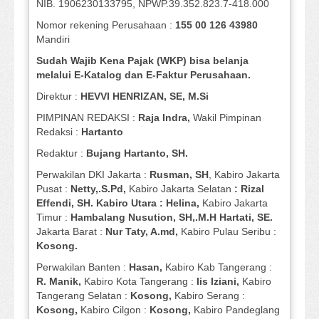
NIB. 1906230133795, NPWP.39.352.823.7-418.000
Nomor rekening Perusahaan :
155 00 126 43980
Mandiri
Sudah Wajib Kena Pajak (WKP) bisa belanja
melalui E-Katalog dan E-Faktur Perusahaan.
Direktur :
HEVVI HENRIZAN, SE,
M.Si
PIMPINAN REDAKSI :
Raja Indra,
Wakil Pimpinan
Redaksi :
Hartanto
Redaktur :
Bujang Hartanto, SH.
Perwakilan DKI Jakarta :
Rusman, SH
, Kabiro Jakarta
Pusat :
Netty,.S.Pd,
Kabiro Jakarta Selatan
: Rizal
Effendi, SH. Kabiro Utara : Helina,
Kabiro Jakarta
Timur :
Hambalang Nusution, SH,.M.H Hartati, SE.
Jakarta Barat :
Nur Taty, A.md,
Kabiro Pulau Seribu :
Kosong.
Perwakilan Banten :
Hasan,
Kabiro Kab Tangerang :
R. Manik,
Kabiro Kota Tangerang :
Iis Iziani,
Kabiro
Tangerang Selatan :
Kosong,
Kabiro Serang :
Kosong,
Kabiro Cilgon :
Kosong,
Kabiro Pandeglang