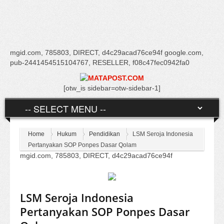
mgid.com, 785803, DIRECT, d4c29acad76ce94f google.com,
pub-2441454515104767, RESELLER, f08c47fec0942fa0
[otw_is sidebar=otw-sidebar-1]
Home
Hukum
Pendidikan
LSM Seroja Indonesia
Pertanyakan SOP Ponpes Dasar Qolam
mgid.com, 785803, DIRECT, d4c29acad76ce94f
LSM Seroja Indonesia
Pertanyakan SOP Ponpes Dasar