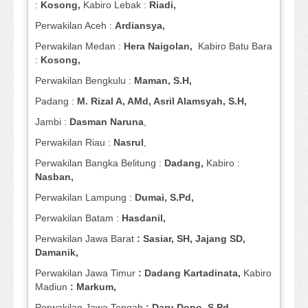
:
Kosong,
Kabiro Lebak :
Riadi,
Perwakilan Aceh :
Ardiansya,
Perwakilan Medan :
Hera Naigolan,
Kabiro Batu Bara
:
Kosong,
Perwakilan Bengkulu :
Maman, S.H,
Padang :
M. Rizal A, AMd, Asril Alamsyah, S.H,
Jambi :
Dasman
Naruna
,
Perwakilan Riau :
Nasrul
,
Perwakilan Bangka Belitung :
Dadang,
Kabiro :
Nasban,
Perwakilan Lampung :
Dumai, S.Pd,
Perwakilan Batam :
Hasdanil,
Perwakilan Jawa Barat
: Sasiar, SH, Jajang SD,
Damanik,
Perwakilan Jawa Timur
: Dadang Kartadinata,
Kabiro
Madiun
: Markum,
Perwakilan Jawa Tengah
: Daru Dono, S.Pd,