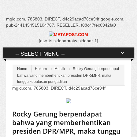
mgid.com, 785803, DIRECT, d4c29acad76ce94f google.com,
pub-2441454515104767, RESELLER, f08c47fec0942fa0
[otw_is sidebar=otw-sidebar-1]
Home
Hukum
Mestik
Rocky Gerung berpendapat
bahwa yang memberhentikan presiden DPR/MPR, maka
tunggu keputusan pengadilan
mgid.com, 785803, DIRECT, d4c29acad76ce94f
Rocky Gerung berpendapat
bahwa yang memberhentikan
presiden DPR/MPR, maka tunggu