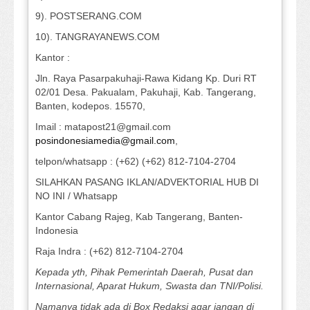
9). POSTSERANG.COM
10). TANGRAYANEWS.COM
Kantor :
Jln. Raya Pasarpakuhaji-Rawa Kidang Kp. Duri RT
02/01 Desa. Pakualam, Pakuhaji, Kab. Tangerang,
Banten, kodepos. 15570,
Imail : matapost21@gmail.com
posindonesiamedia@gmail.com
,
telpon/whatsapp : (+62) (+62) 812-7104-2704
SILAHKAN PASANG IKLAN/ADVEKTORIAL HUB DI
NO INI / Whatsapp
Kantor Cabang Rajeg, Kab Tangerang, Banten-
Indonesia
Raja Indra : (+62) 812-7104-2704
Kepada yth, Pihak Pemerintah Daerah, Pusat dan
Internasional, Aparat Hukum, Swasta dan TNI/Polisi.
Namanya tidak ada di Box Redaksi agar jangan di