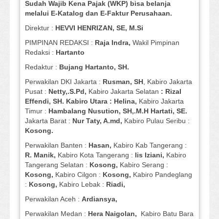
Sudah Wajib Kena Pajak (WKP) bisa belanja
melalui E-Katalog dan E-Faktur Perusahaan.
Direktur :
HEVVI HENRIZAN, SE,
M.Si
PIMPINAN REDAKSI :
Raja Indra,
Wakil Pimpinan
Redaksi :
Hartanto
Redaktur :
Bujang Hartanto, SH.
Perwakilan DKI Jakarta :
Rusman, SH
, Kabiro Jakarta
Pusat :
Netty,.S.Pd,
Kabiro Jakarta Selatan
: Rizal
Effendi, SH. Kabiro Utara : Helina,
Kabiro Jakarta
Timur :
Hambalang Nusution, SH,.M.H Hartati, SE.
Jakarta Barat :
Nur Taty, A.md,
Kabiro Pulau Seribu :
Kosong.
Perwakilan Banten :
Hasan,
Kabiro Kab Tangerang :
R. Manik,
Kabiro Kota Tangerang :
Iis Iziani,
Kabiro
Tangerang Selatan :
Kosong,
Kabiro Serang :
Kosong,
Kabiro Cilgon :
Kosong,
Kabiro Pandeglang
:
Kosong,
Kabiro Lebak :
Riadi,
Perwakilan Aceh :
Ardiansya,
Perwakilan Medan :
Hera Naigolan,
Kabiro Batu Bara