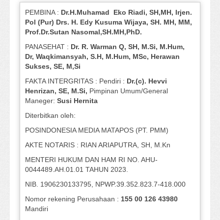
PEMBINA :
Dr.H.Muhamad
Eko
Riadi
, SH,MH
, Irjen.
Pol (Pur) Drs. H. Edy Kusuma Wijaya, SH.
MH,
MM,
Prof
.
Dr.Sutan Nasomal,SH.MH,PhD.
PANASEHAT :
Dr. R. Warman Q, SH, M.Si, M.Hum
,
Dr, Waqkimansyah, S.H, M.Hum, MSc
,
Herawan
Sukses, SE, M,Si
FAKTA INTERGRITAS : Pendiri :
Dr.(c). Hevvi
Henrizan
, SE, M.Si
,
Pimpinan Umum/General
Maneger:
Susi
Hernita
Diterbitkan oleh:
POSINDONESIA MEDIA MATAPOS (PT. PMM)
AKTE NOTARIS : RIAN ARIAPUTRA, SH, M.Kn
MENTERI HUKUM DAN HAM RI NO. AHU-
0044489.AH.01.01 TAHUN 2023.
NIB. 1906230133795, NPWP.39.352.823.7-418.000
Nomor rekening Perusahaan :
155 00 126 43980
Mandiri