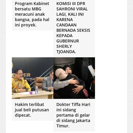
Program Kabinet
KOMISI III DPR
bersatu MBG
SAHRONI VIRAL
meracuni anak
LAGI, KALI INI
bangsa, pada hal
KARENA
ini proyek.
CANDAAN
BERNADA SEKSIS
KEPADA
GUBERNUR
SHERLY
TJOANDA.
Hakim terlibat
Dokter Tiffa Hari
jual beli putusan
ini sidang
dipecat.
pertama di gelar
di sidang Jakarta
Timur.