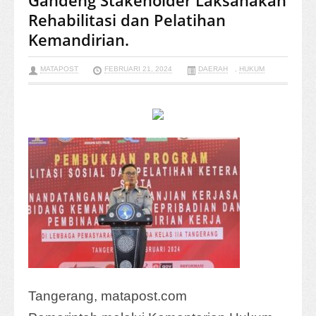
Gandeng Stakeholder Laksanakan
Rehabilitasi dan Pelatihan
Kemandirian.
MATAPOST
FEBRUARI 21, 2024
DAERAH
,
HUKUM
Tangerang, matapost.com