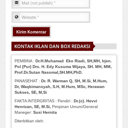
KONTAK IKLAN DAN BOX REDAKSI
PEMBINA :
Dr.H.Muhamad
Eko
Riadi
, SH,MH
, Irjen.
Pol (Pur) Drs. H. Edy Kusuma Wijaya, SH.
MH,
MM,
Prof
.
Dr.Sutan Nasomal,SH.MH,PhD.
PANASEHAT :
Dr. R. Warman Q, SH, M.Si, M.Hum
,
Dr, Waqkimansyah, S.H, M.Hum, MSc
,
Herawan
Sukses, SE, M,Si
FAKTA INTERGRITAS : Pendiri :
Dr.(c). Hevvi
Henrizan
, SE, M.Si
,
Pimpinan Umum/General
Maneger:
Susi
Hernita
Diterbitkan oleh: