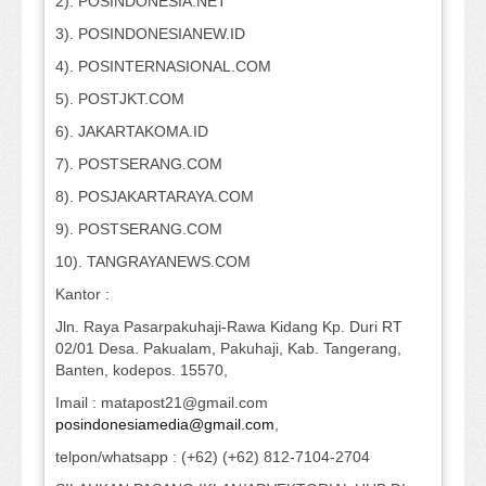
2). POSINDONESIA.NET
3). POSINDONESIANEW.ID
4). POSINTERNASIONAL.COM
5). POSTJKT.COM
6). JAKARTAKOMA.ID
7). POSTSERANG.COM
8). POSJAKARTARAYA.COM
9). POSTSERANG.COM
10). TANGRAYANEWS.COM
Kantor :
Jln. Raya Pasarpakuhaji-Rawa Kidang Kp. Duri RT
02/01 Desa. Pakualam, Pakuhaji, Kab. Tangerang,
Banten, kodepos. 15570,
Imail : matapost21@gmail.com
posindonesiamedia@gmail.com
,
telpon/whatsapp : (+62) (+62) 812-7104-2704