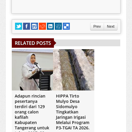
Prev
Next
RELATED POSTS
Adapun rincian
HIPPA Tirto
pesertanya
Mulyo Desa
terdiri dari 129
Sidomulyo
orang calon
Tingkatkan
kafilah
Jaringan Irigasi
Kabupaten
Melalui Program
Tangerang untuk
P3-TGAI TA 2026.