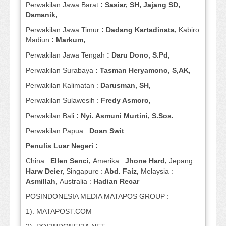
Perwakilan Jawa Barat
: Sasiar, SH, Jajang SD,
Damanik,
Perwakilan Jawa Timur
: Dadang Kartadinata,
Kabiro
Madiun
: Markum,
Perwakilan Jawa Tengah
: Daru Dono, S.Pd,
Perwakilan Surabaya
: Tasman Heryamono, S,AK,
Perwakilan Kalimatan :
Darusman, SH,
Perwakilan Sulawesih :
Fredy Asmoro,
Perwakilan Bali
: Nyi. Asmuni Murtini, S.Sos.
Perwakilan Papua :
Doan Swit
Penulis Luar Negeri :
China :
Ellen Senci,
Amerika :
Jhone Hard,
Jepang :
Harw Deier,
Singapure :
Abd. Faiz,
Melaysia :
Asmillah,
Australia :
Hadian Recar
POSINDONESIA MEDIA MATAPOS GROUP :
1). MATAPOST.COM