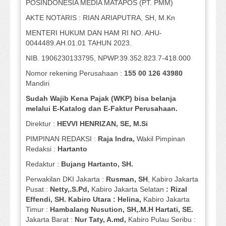
POSINDONESIA MEDIA MATAPOS (PT. PMM)
AKTE NOTARIS : RIAN ARIAPUTRA, SH, M.Kn
MENTERI HUKUM DAN HAM RI NO. AHU-
0044489.AH.01.01 TAHUN 2023.
NIB. 1906230133795, NPWP.39.352.823.7-418.000
Nomor rekening Perusahaan :
155 00 126 43980
Mandiri
Sudah Wajib Kena Pajak (WKP) bisa belanja
melalui E-Katalog dan E-Faktur Perusahaan.
Direktur :
HEVVI HENRIZAN, SE,
M.Si
PIMPINAN REDAKSI :
Raja Indra,
Wakil Pimpinan
Redaksi :
Hartanto
Redaktur :
Bujang Hartanto, SH.
Perwakilan DKI Jakarta :
Rusman, SH
, Kabiro Jakarta
Pusat :
Netty,.S.Pd,
Kabiro Jakarta Selatan
: Rizal
Effendi, SH. Kabiro Utara : Helina,
Kabiro Jakarta
Timur :
Hambalang Nusution, SH,.M.H Hartati, SE.
Jakarta Barat :
Nur Taty, A.md,
Kabiro Pulau Seribu :