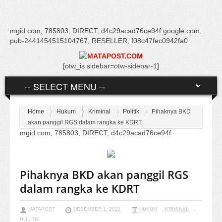
mgid.com, 785803, DIRECT, d4c29acad76ce94f google.com,
pub-2441454515104767, RESELLER, f08c47fec0942fa0
[otw_is sidebar=otw-sidebar-1]
Home
Hukum
Kriminal
Politik
Pihaknya BKD
akan panggil RGS dalam rangka ke KDRT
mgid.com, 785803, DIRECT, d4c29acad76ce94f
Pihaknya BKD akan panggil RGS
dalam rangka ke KDRT
MATAPOST
DESEMBER 1, 2021
HUKUM
,
KRIMINAL
,
POLITIK