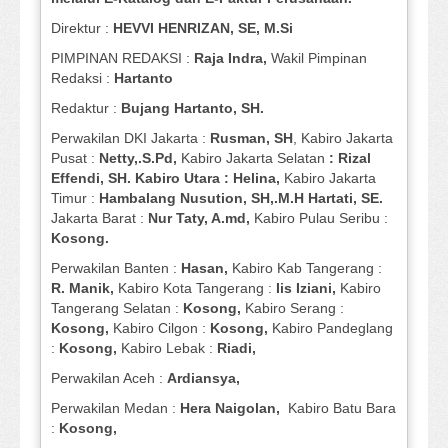
Direktur :
HEVVI HENRIZAN, SE,
M.Si
PIMPINAN REDAKSI :
Raja Indra,
Wakil Pimpinan
Redaksi :
Hartanto
Redaktur :
Bujang Hartanto, SH.
Perwakilan DKI Jakarta :
Rusman, SH
, Kabiro Jakarta
Pusat :
Netty,.S.Pd,
Kabiro Jakarta Selatan
: Rizal
Effendi, SH. Kabiro Utara : Helina,
Kabiro Jakarta
Timur :
Hambalang Nusution, SH,.M.H Hartati, SE.
Jakarta Barat :
Nur Taty, A.md,
Kabiro Pulau Seribu :
Kosong.
Perwakilan Banten :
Hasan,
Kabiro Kab Tangerang :
R. Manik,
Kabiro Kota Tangerang :
Iis Iziani,
Kabiro
Tangerang Selatan :
Kosong,
Kabiro Serang :
Kosong,
Kabiro Cilgon :
Kosong,
Kabiro Pandeglang
:
Kosong,
Kabiro Lebak :
Riadi,
Perwakilan Aceh :
Ardiansya,
Perwakilan Medan :
Hera Naigolan,
Kabiro Batu Bara
:
Kosong,