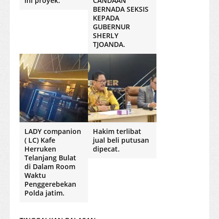
ini proyek.
CANDAAN
BERNADA SEKSIS
KEPADA
GUBERNUR
SHERLY
TJOANDA.
LADY companion
Hakim terlibat
( LC) Kafe
jual beli putusan
Herruken
dipecat.
Telanjang Bulat
di Dalam Room
Waktu
Penggerebekan
Polda jatim.