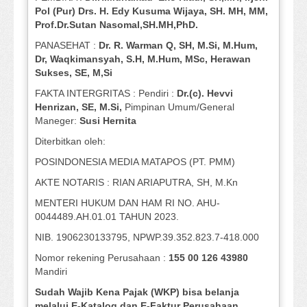
Pol (Pur) Drs. H. Edy Kusuma Wijaya, SH.
MH,
MM,
Prof
.
Dr.Sutan Nasomal,SH.MH,PhD.
PANASEHAT :
Dr. R. Warman Q, SH, M.Si, M.Hum
,
Dr, Waqkimansyah, S.H, M.Hum, MSc
,
Herawan
Sukses, SE, M,Si
FAKTA INTERGRITAS : Pendiri :
Dr.(c). Hevvi
Henrizan
, SE, M.Si
,
Pimpinan Umum/General
Maneger:
Susi
Hernita
Diterbitkan oleh:
POSINDONESIA MEDIA MATAPOS (PT. PMM)
AKTE NOTARIS : RIAN ARIAPUTRA, SH, M.Kn
MENTERI HUKUM DAN HAM RI NO. AHU-
0044489.AH.01.01 TAHUN 2023.
NIB. 1906230133795, NPWP.39.352.823.7-418.000
Nomor rekening Perusahaan :
155 00 126 43980
Mandiri
Sudah Wajib Kena Pajak (WKP) bisa belanja
melalui E-Katalog dan E-Faktur Perusahaan.