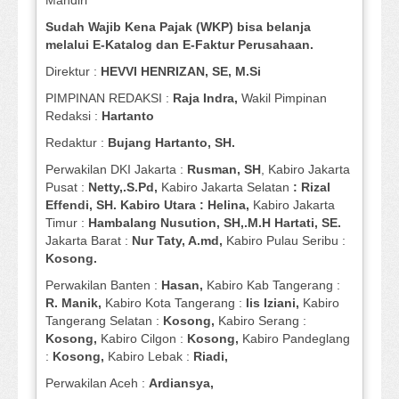
Mandiri
Sudah Wajib Kena Pajak (WKP) bisa belanja
melalui E-Katalog dan E-Faktur Perusahaan.
Direktur :
HEVVI HENRIZAN, SE,
M.Si
PIMPINAN REDAKSI :
Raja Indra,
Wakil Pimpinan
Redaksi :
Hartanto
Redaktur :
Bujang Hartanto, SH.
Perwakilan DKI Jakarta :
Rusman, SH
, Kabiro Jakarta
Pusat :
Netty,.S.Pd,
Kabiro Jakarta Selatan
: Rizal
Effendi, SH. Kabiro Utara : Helina,
Kabiro Jakarta
Timur :
Hambalang Nusution, SH,.M.H Hartati, SE.
Jakarta Barat :
Nur Taty, A.md,
Kabiro Pulau Seribu :
Kosong.
Perwakilan Banten :
Hasan,
Kabiro Kab Tangerang :
R. Manik,
Kabiro Kota Tangerang :
Iis Iziani,
Kabiro
Tangerang Selatan :
Kosong,
Kabiro Serang :
Kosong,
Kabiro Cilgon :
Kosong,
Kabiro Pandeglang
:
Kosong,
Kabiro Lebak :
Riadi,
Perwakilan Aceh :
Ardiansya,