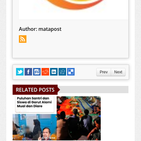
Author:
matapost
Prev
Next
RELATED POSTS