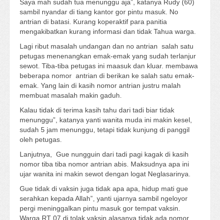
Saya mah sudah tua menunggu aja”, katanya Rudy (60)
sambil nyandar di tiang kantor gor pintu masuk. No
antrian di batasi. Kurang koperaktif para panitia
mengakibatkan kurang informasi dan tidak Tahua warga.
Lagi ribut masalah undangan dan no antrian salah satu
petugas menenangkan emak-emak yang sudah terlanjur
sewot. Tiba-tiba petugas ini maasuk dan kluar. membawa
beberapa nomor antrian di berikan ke salah satu emak-
emak. Yang lain di kasih nomor antrian justru malah
membuat masalah makin gaduh.
Kalau tidak di terima kasih tahu dari tadi biar tidak
menunggu”, katanya yanti wanita muda ini makin kesel,
sudah 5 jam menunggu, tetapi tidak kunjung di panggil
oleh petugas.
Lanjutnya, Gue nungguin dari tadi pagi kagak di kasih
nomor tiba tiba nomor antrian abis. Maksudnya apa ini
ujar wanita ini makin sewot dengan logat Neglasarinya.
Gue tidak di vaksin juga tidak apa apa, hidup mati gue
serahkan kepada Allah”, yanti ujarnya sambil ngeloyor
pergi meninggalkan pintu masuk gor tempat vaksin.
Warga RT 07 di tolak vaksin alasanya tidak ada nomor