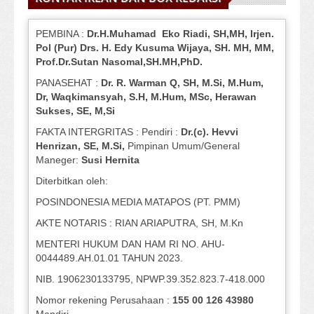
PEMBINA :
Dr.H.Muhamad
Eko
Riadi
, SH,MH
, Irjen.
Pol (Pur) Drs. H. Edy Kusuma Wijaya, SH.
MH,
MM,
Prof
.
Dr.Sutan Nasomal,SH.MH,PhD.
PANASEHAT :
Dr. R. Warman Q, SH, M.Si, M.Hum
,
Dr, Waqkimansyah, S.H, M.Hum, MSc
,
Herawan
Sukses, SE, M,Si
FAKTA INTERGRITAS : Pendiri :
Dr.(c). Hevvi
Henrizan
, SE, M.Si
,
Pimpinan Umum/General
Maneger:
Susi
Hernita
Diterbitkan oleh:
POSINDONESIA MEDIA MATAPOS (PT. PMM)
AKTE NOTARIS : RIAN ARIAPUTRA, SH, M.Kn
MENTERI HUKUM DAN HAM RI NO. AHU-
0044489.AH.01.01 TAHUN 2023.
NIB. 1906230133795, NPWP.39.352.823.7-418.000
Nomor rekening Perusahaan :
155 00 126 43980