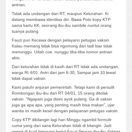
antrian.
Tidak ada undangan dari RT, maupun Kelurahan. Ki
datang membawa identitas diri. Bawa Poto kopy KTP
sama kartu KK, seorang ibu-ibu sambile nuntut orang
tuanya pulang.
Fauzi pun Kecewa dengan pelayann petugas vaksin.
Kalau memang tidak bisa ngomong dari tadi biar tidak
menunggu. Udah coe. nunggu tiba-tiba nomor antrian
abis.
Dari kelurahan tidak di kasih dari RT tidak ada undangan,
warga Rt 4/01. Antri dari jam 6-30, Sampai jam 10 lewat
tidak dapat vaksin.
Kami patuhi anjuran pemerintah. Tetapi kami di persulit
Rombongan ibu-ibu dari RT 04/01, 15 orang ditolak
vaksin. “Ngapain juga disini ayok pulang. Ga di vaksin
juga ga apa apa, yang penting masih bisa makan”, ujar
wanita ini masih kesel dengan pelayanan petugas vaksin.
Copy KTP dibilangin lagi hari Minggu ngambil formulir
cuma yang dari sana Kelurahan tidak di bilangin. Jadi
warga di buat bengung lanjut Fauzi Seoran ibu-ibu datang