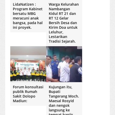
LidaNatizen :
Warga Kelurahan
Program Kabinet
Nambangan
bersatu MBG
Kidul RT 21 dan
meracuni anak
RT 12 Gelar
bangsa, pada hal
Bersih Desa dan
ini proyek.
Kirim Doa untuk
Leluhur,
Lestarikan
Tradisi Sejarah.
Forum konsultasi
Kujungan itu,
publik Rumah
Bupati
Sakit Dolopo
Tangerang Moch.
Madiun:
Maesal Rosyid
dan nengok
langsung ke
tempat banjir.