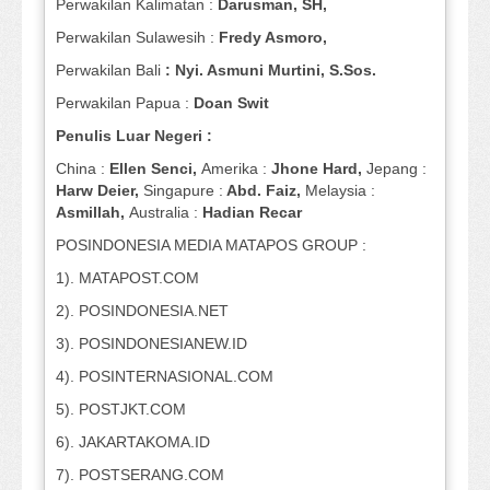
Perwakilan Kalimatan :
Darusman, SH,
Perwakilan Sulawesih :
Fredy Asmoro,
Perwakilan Bali
: Nyi. Asmuni Murtini, S.Sos.
Perwakilan Papua :
Doan Swit
Penulis Luar Negeri :
China :
Ellen Senci,
Amerika :
Jhone Hard,
Jepang :
Harw Deier,
Singapure :
Abd. Faiz,
Melaysia :
Asmillah,
Australia :
Hadian Recar
POSINDONESIA MEDIA MATAPOS GROUP :
1). MATAPOST.COM
2). POSINDONESIA.NET
3). POSINDONESIANEW.ID
4). POSINTERNASIONAL.COM
5). POSTJKT.COM
6). JAKARTAKOMA.ID
7). POSTSERANG.COM