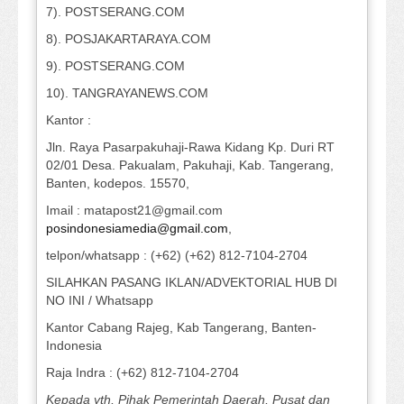
7). POSTSERANG.COM
8). POSJAKARTARAYA.COM
9). POSTSERANG.COM
10). TANGRAYANEWS.COM
Kantor :
Jln. Raya Pasarpakuhaji-Rawa Kidang Kp. Duri RT
02/01 Desa. Pakualam, Pakuhaji, Kab. Tangerang,
Banten, kodepos. 15570,
Imail : matapost21@gmail.com
posindonesiamedia@gmail.com
,
telpon/whatsapp : (+62) (+62) 812-7104-2704
SILAHKAN PASANG IKLAN/ADVEKTORIAL HUB DI
NO INI / Whatsapp
Kantor Cabang Rajeg, Kab Tangerang, Banten-
Indonesia
Raja Indra : (+62) 812-7104-2704
Kepada yth, Pihak Pemerintah Daerah, Pusat dan