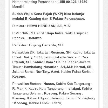
Nomor rekening Perusahaan :
155 00 126 43980
Mandiri
Sudah Wajib Kena Pajak (WKP) bisa belanja
melalui E-Katalog dan E-Faktur Perusahaan.
Direktur :
HEVVI HENRIZAN, SE,
M.Si
PIMPINAN REDAKSI :
Raja Indra,
Wakil Pimpinan
Redaksi :
Hartanto
Redaktur :
Bujang Hartanto, SH.
Perwakilan DKI Jakarta :
Rusman, SH
, Kabiro Jakarta
Pusat :
Netty,.S.Pd,
Kabiro Jakarta Selatan
: Rizal
Effendi, SH. Kabiro Utara : Helina,
Kabiro Jakarta
Timur :
Hambalang Nusution, SH,.M.H Hartati, SE.
Jakarta Barat :
Nur Taty, A.md,
Kabiro Pulau Seribu :
Kosong.
Perwakilan Banten :
Hasan,
Kabiro Kab Tangerang :
R. Manik,
Kabiro Kota Tangerang :
Iis Iziani,
Kabiro
Tangerang Selatan :
Kosong,
Kabiro Serang :
Kosong,
Kabiro Cilgon :
Kosong,
Kabiro Pandeglang
:
Kosong,
Kabiro Lebak :
Riadi,