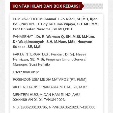
KONTAK IKLAN DAN BOX REDAKSI
PEMBINA :
Dr.H.Muhamad
Eko
Riadi
, SH,MH
, Irjen.
Pol (Pur) Drs. H. Edy Kusuma Wijaya, SH.
MH,
MM,
Prof
.
Dr.Sutan Nasomal,SH.MH,PhD.
PANASEHAT :
Dr. R. Warman Q, SH, M.Si, M.Hum
,
Dr, Waqkimansyah, S.H, M.Hum, MSc
,
Herawan
Sukses, SE, M,Si
FAKTA INTERGRITAS : Pendiri :
Dr.(c). Hevvi
Henrizan
, SE, M.Si
,
Pimpinan Umum/General
Maneger:
Susi
Hernita
Diterbitkan oleh:
POSINDONESIA MEDIA MATAPOS (PT. PMM)
AKTE NOTARIS : RIAN ARIAPUTRA, SH, M.Kn
MENTERI HUKUM DAN HAM RI NO. AHU-
0044489.AH.01.01 TAHUN 2023.
NIB. 1906230133795, NPWP.39.352.823.7-418.000