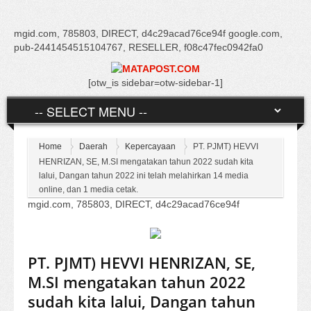
mgid.com, 785803, DIRECT, d4c29acad76ce94f google.com,
pub-2441454515104767, RESELLER, f08c47fec0942fa0
[otw_is sidebar=otw-sidebar-1]
Home
Daerah
Kepercayaan
PT. PJMT) HEVVI
HENRIZAN, SE, M.SI mengatakan tahun 2022 sudah kita
lalui, Dangan tahun 2022 ini telah melahirkan 14 media
online, dan 1 media cetak.
mgid.com, 785803, DIRECT, d4c29acad76ce94f
PT. PJMT) HEVVI HENRIZAN, SE,
M.SI mengatakan tahun 2022
sudah kita lalui, Dangan tahun