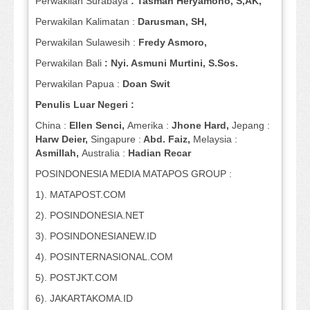
Perwakilan Surabaya
: Tasman Heryamono, S,AK,
Perwakilan Kalimatan :
Darusman, SH,
Perwakilan Sulawesih :
Fredy Asmoro,
Perwakilan Bali
: Nyi. Asmuni Murtini, S.Sos.
Perwakilan Papua :
Doan Swit
Penulis Luar Negeri :
China :
Ellen Senci,
Amerika :
Jhone Hard,
Jepang :
Harw Deier,
Singapure :
Abd. Faiz,
Melaysia :
Asmillah,
Australia :
Hadian Recar
POSINDONESIA MEDIA MATAPOS GROUP :
1). MATAPOST.COM
2). POSINDONESIA.NET
3). POSINDONESIANEW.ID
4). POSINTERNASIONAL.COM
5). POSTJKT.COM
6). JAKARTAKOMA.ID