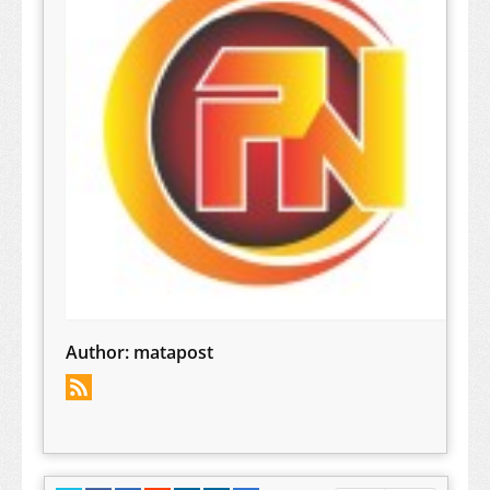
Author:
matapost