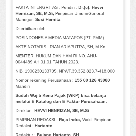
FAKTA INTERGRITAS : Pendiri :
Dr.(c). Hevvi
Henrizan
, SE, M.Si
,
Pimpinan Umum/General
Maneger:
Susi
Hernita
Diterbitkan oleh:
POSINDONESIA MEDIA MATAPOS (PT. PMM)
AKTE NOTARIS : RIAN ARIAPUTRA, SH, M.Kn
MENTERI HUKUM DAN HAM RI NO. AHU-
0044489.AH.01.01 TAHUN 2023.
NIB. 1906230133795, NPWP.39.352.823.7-418.000
Nomor rekening Perusahaan :
155 00 126 43980
Mandiri
Sudah Wajib Kena Pajak (WKP) bisa belanja
melalui E-Katalog dan E-Faktur Perusahaan.
Direktur :
HEVVI HENRIZAN, SE,
M.Si
PIMPINAN REDAKSI :
Raja Indra,
Wakil Pimpinan
Redaksi :
Hartanto
Redaktur :
Bujang Hartanto, SH.