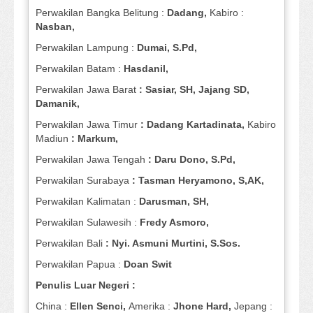
Perwakilan Bangka Belitung :
Dadang,
Kabiro :
Nasban,
Perwakilan Lampung :
Dumai, S.Pd,
Perwakilan Batam :
Hasdanil,
Perwakilan Jawa Barat
: Sasiar, SH, Jajang SD,
Damanik,
Perwakilan Jawa Timur
: Dadang Kartadinata,
Kabiro
Madiun
: Markum,
Perwakilan Jawa Tengah
: Daru Dono, S.Pd,
Perwakilan Surabaya
: Tasman Heryamono, S,AK,
Perwakilan Kalimatan :
Darusman, SH,
Perwakilan Sulawesih :
Fredy Asmoro,
Perwakilan Bali
: Nyi. Asmuni Murtini, S.Sos.
Perwakilan Papua :
Doan Swit
Penulis Luar Negeri :
China :
Ellen Senci,
Amerika :
Jhone Hard,
Jepang :