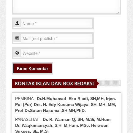
KONTAK IKLAN DAN BOX REDAKSI
PEMBINA :
Dr.H.Muhamad
Eko
Riadi
, SH,MH
, Irjen.
Pol (Pur) Drs. H. Edy Kusuma Wijaya, SH.
MH,
MM,
Prof
.
Dr.Sutan Nasomal,SH.MH,PhD.
PANASEHAT :
Dr. R. Warman Q, SH, M.Si, M.Hum
,
Dr, Waqkimansyah, S.H, M.Hum, MSc
,
Herawan
Sukses, SE, M,Si