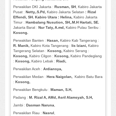
Perwakilan DKI Jakarta :
Rusman, SH
, Kabiro Jakarta
Pusat :
Netty,.S.Pd,
Kabiro Jakarta Selatan
: Rizal
Effendi, SH. Kabiro Utara : Helina,
Kabiro Jakarta
Timur :
Hambalang Nusution, SH,.M.H Hartati, SE.
Jakarta Barat :
Nur Taty, A.md,
Kabiro Pulau Seribu :
Kosong.
Perwakilan Banten :
Hasan,
Kabiro Kab Tangerang :
R. Manik,
Kabiro Kota Tangerang :
Iis Iziani,
Kabiro
Tangerang Selatan :
Kosong,
Kabiro Serang :
Kosong,
Kabiro Cilgon :
Kosong,
Kabiro Pandeglang
:
Kosong,
Kabiro Lebak :
Riadi,
Perwakilan Aceh :
Ardiansya,
Perwakilan Medan :
Hera Naigolan,
Kabiro Batu Bara
:
Kosong,
Perwakilan Bengkulu :
Maman, S.H,
Padang :
M. Rizal A, AMd, Asril Alamsyah, S.H,
Jambi :
Dasman
Naruna
,
Perwakilan Riau :
Nasrul
,