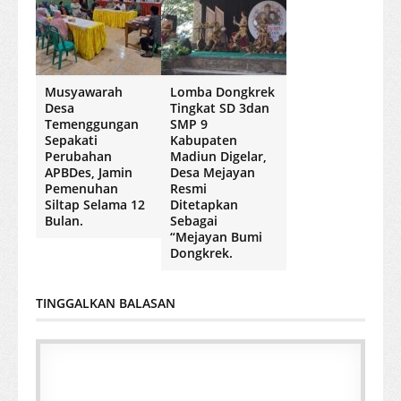
Musyawarah
Lomba Dongkrek
Desa
Tingkat SD 3dan
Temenggungan
SMP 9
Sepakati
Kabupaten
Perubahan
Madiun Digelar,
APBDes, Jamin
Desa Mejayan
Pemenuhan
Resmi
Siltap Selama 12
Ditetapkan
Bulan.
Sebagai
“Mejayan Bumi
Dongkrek.
TINGGALKAN BALASAN