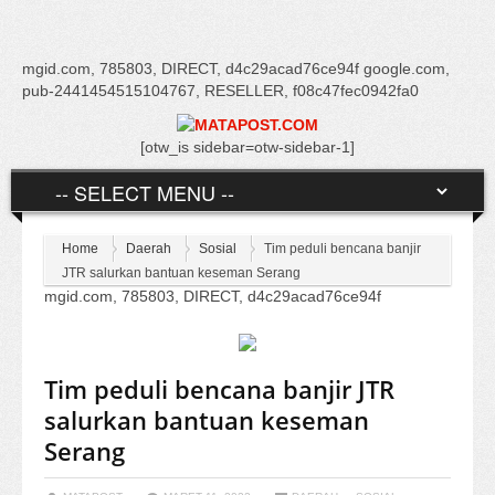
mgid.com, 785803, DIRECT, d4c29acad76ce94f google.com,
pub-2441454515104767, RESELLER, f08c47fec0942fa0
[otw_is sidebar=otw-sidebar-1]
Home
Daerah
Sosial
Tim peduli bencana banjir
JTR salurkan bantuan keseman Serang
mgid.com, 785803, DIRECT, d4c29acad76ce94f
Tim peduli bencana banjir JTR
salurkan bantuan keseman
Serang