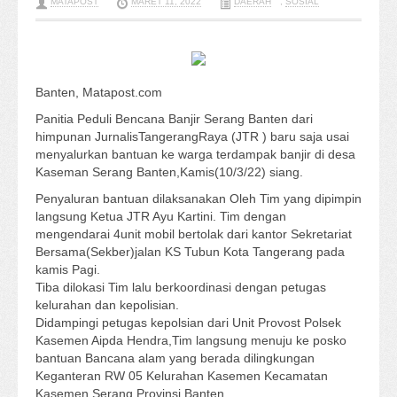
MATAPOST
MARET 11, 2022
DAERAH
,
SOSIAL
Banten, Matapost.com
Panitia Peduli Bencana Banjir Serang Banten dari
himpunan JurnalisTangerangRaya (JTR ) baru saja usai
menyalurkan bantuan ke warga terdampak banjir di desa
Kaseman Serang Banten,Kamis(10/3/22) siang.
Penyaluran bantuan dilaksanakan Oleh Tim yang dipimpin
langsung Ketua JTR Ayu Kartini. Tim dengan
mengendarai 4unit mobil bertolak dari kantor Sekretariat
Bersama(Sekber)jalan KS Tubun Kota Tangerang pada
kamis Pagi.
Tiba dilokasi Tim lalu berkoordinasi dengan petugas
kelurahan dan kepolisian.
Didampingi petugas kepolsian dari Unit Provost Polsek
Kasemen Aipda Hendra,Tim langsung menuju ke posko
bantuan Bancana alam yang berada dilingkungan
Keganteran RW 05 Kelurahan Kasemen Kecamatan
Kasemen Serang Provinsi Banten.