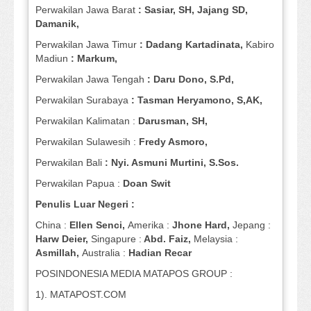
Perwakilan Jawa Barat
: Sasiar, SH, Jajang SD,
Damanik,
Perwakilan Jawa Timur
: Dadang Kartadinata,
Kabiro
Madiun
: Markum,
Perwakilan Jawa Tengah
: Daru Dono, S.Pd,
Perwakilan Surabaya
: Tasman Heryamono, S,AK,
Perwakilan Kalimatan :
Darusman, SH,
Perwakilan Sulawesih :
Fredy Asmoro,
Perwakilan Bali
: Nyi. Asmuni Murtini, S.Sos.
Perwakilan Papua :
Doan Swit
Penulis Luar Negeri :
China :
Ellen Senci,
Amerika :
Jhone Hard,
Jepang :
Harw Deier,
Singapure :
Abd. Faiz,
Melaysia :
Asmillah,
Australia :
Hadian Recar
POSINDONESIA MEDIA MATAPOS GROUP :
1). MATAPOST.COM