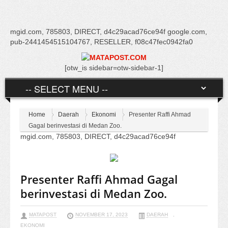
mgid.com, 785803, DIRECT, d4c29acad76ce94f google.com,
pub-2441454515104767, RESELLER, f08c47fec0942fa0
[otw_is sidebar=otw-sidebar-1]
Home
Daerah
Ekonomi
Presenter Raffi Ahmad
Gagal berinvestasi di Medan Zoo.
mgid.com, 785803, DIRECT, d4c29acad76ce94f
Presenter Raffi Ahmad Gagal
berinvestasi di Medan Zoo.
MATAPOST
NOVEMBER 17, 2023
DAERAH
,
EKONOMI