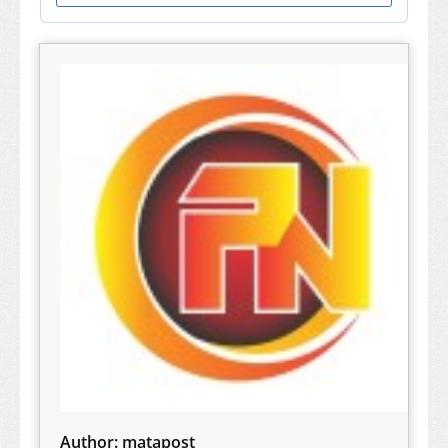
Author:
matapost