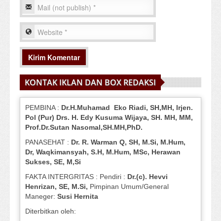
KONTAK IKLAN DAN BOX REDAKSI
PEMBINA :
Dr.H.Muhamad
Eko
Riadi
, SH,MH
, Irjen.
Pol (Pur) Drs. H. Edy Kusuma Wijaya, SH.
MH,
MM,
Prof
.
Dr.Sutan Nasomal,SH.MH,PhD.
PANASEHAT :
Dr. R. Warman Q, SH, M.Si, M.Hum
,
Dr, Waqkimansyah, S.H, M.Hum, MSc
,
Herawan
Sukses, SE, M,Si
FAKTA INTERGRITAS : Pendiri :
Dr.(c). Hevvi
Henrizan
, SE, M.Si
,
Pimpinan Umum/General
Maneger:
Susi
Hernita
Diterbitkan oleh: