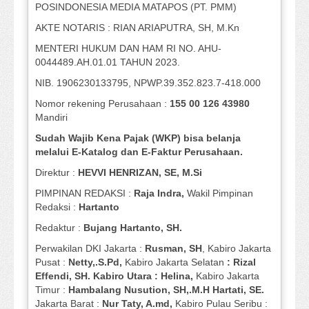
POSINDONESIA MEDIA MATAPOS (PT. PMM)
AKTE NOTARIS : RIAN ARIAPUTRA, SH, M.Kn
MENTERI HUKUM DAN HAM RI NO. AHU-
0044489.AH.01.01 TAHUN 2023.
NIB. 1906230133795, NPWP.39.352.823.7-418.000
Nomor rekening Perusahaan :
155 00 126 43980
Mandiri
Sudah Wajib Kena Pajak (WKP) bisa belanja
melalui E-Katalog dan E-Faktur Perusahaan.
Direktur :
HEVVI HENRIZAN, SE,
M.Si
PIMPINAN REDAKSI :
Raja Indra,
Wakil Pimpinan
Redaksi :
Hartanto
Redaktur :
Bujang Hartanto, SH.
Perwakilan DKI Jakarta :
Rusman, SH
, Kabiro Jakarta
Pusat :
Netty,.S.Pd,
Kabiro Jakarta Selatan
: Rizal
Effendi, SH. Kabiro Utara : Helina,
Kabiro Jakarta
Timur :
Hambalang Nusution, SH,.M.H Hartati, SE.
Jakarta Barat :
Nur Taty, A.md,
Kabiro Pulau Seribu :