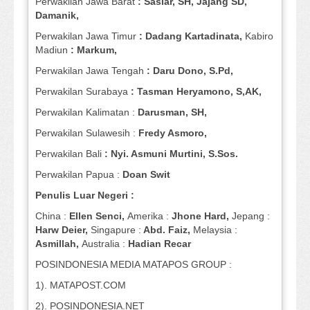
Perwakilan Jawa Barat
: Sasiar, SH, Jajang SD,
Damanik,
Perwakilan Jawa Timur
: Dadang Kartadinata,
Kabiro
Madiun
: Markum,
Perwakilan Jawa Tengah
: Daru Dono, S.Pd,
Perwakilan Surabaya
: Tasman Heryamono, S,AK,
Perwakilan Kalimatan :
Darusman, SH,
Perwakilan Sulawesih :
Fredy Asmoro,
Perwakilan Bali
: Nyi. Asmuni Murtini, S.Sos.
Perwakilan Papua :
Doan Swit
Penulis Luar Negeri :
China :
Ellen Senci,
Amerika :
Jhone Hard,
Jepang :
Harw Deier,
Singapure :
Abd. Faiz,
Melaysia :
Asmillah,
Australia :
Hadian Recar
POSINDONESIA MEDIA MATAPOS GROUP :
1). MATAPOST.COM
2). POSINDONESIA.NET