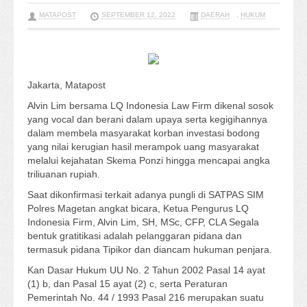
MATAPOST
SEPTEMBER 12, 2022
DAERAH
,
HUKUM
Jakarta, Matapost
Alvin Lim bersama LQ Indonesia Law Firm dikenal sosok
yang vocal dan berani dalam upaya serta kegigihannya
dalam membela masyarakat korban investasi bodong
yang nilai kerugian hasil merampok uang masyarakat
melalui kejahatan Skema Ponzi hingga mencapai angka
triliuanan rupiah.
Saat dikonfirmasi terkait adanya pungli di SATPAS SIM
Polres Magetan angkat bicara, Ketua Pengurus LQ
Indonesia Firm, Alvin Lim, SH, MSc, CFP, CLA Segala
bentuk gratitikasi adalah pelanggaran pidana dan
termasuk pidana Tipikor dan diancam hukuman penjara.
Kan Dasar Hukum UU No. 2 Tahun 2002 Pasal 14 ayat
(1) b, dan Pasal 15 ayat (2) c, serta Peraturan
Pemerintah No. 44 / 1993 Pasal 216 merupakan suatu