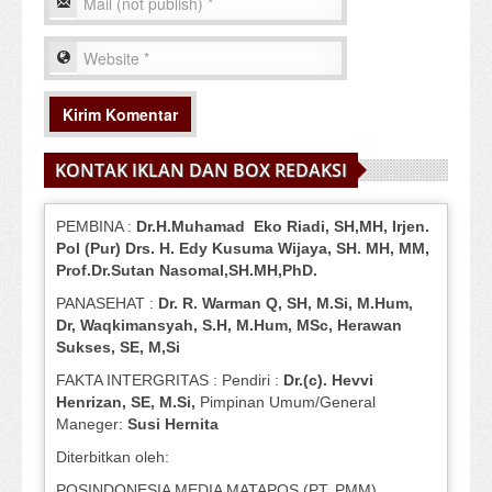
KONTAK IKLAN DAN BOX REDAKSI
PEMBINA :
Dr.H.Muhamad
Eko
Riadi
, SH,MH
, Irjen.
Pol (Pur) Drs. H. Edy Kusuma Wijaya, SH.
MH,
MM,
Prof
.
Dr.Sutan Nasomal,SH.MH,PhD.
PANASEHAT :
Dr. R. Warman Q, SH, M.Si, M.Hum
,
Dr, Waqkimansyah, S.H, M.Hum, MSc
,
Herawan
Sukses, SE, M,Si
FAKTA INTERGRITAS : Pendiri :
Dr.(c). Hevvi
Henrizan
, SE, M.Si
,
Pimpinan Umum/General
Maneger:
Susi
Hernita
Diterbitkan oleh:
POSINDONESIA MEDIA MATAPOS (PT. PMM)