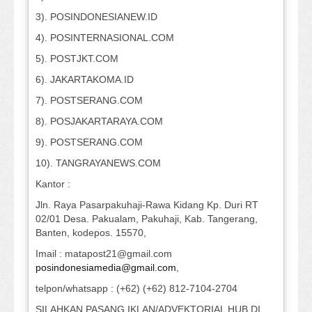
3). POSINDONESIANEW.ID
4). POSINTERNASIONAL.COM
5). POSTJKT.COM
6). JAKARTAKOMA.ID
7). POSTSERANG.COM
8). POSJAKARTARAYA.COM
9). POSTSERANG.COM
10). TANGRAYANEWS.COM
Kantor :
Jln. Raya Pasarpakuhaji-Rawa Kidang Kp. Duri RT
02/01 Desa. Pakualam, Pakuhaji, Kab. Tangerang,
Banten, kodepos. 15570,
Imail : matapost21@gmail.com
posindonesiamedia@gmail.com
,
telpon/whatsapp : (+62) (+62) 812-7104-2704
SILAHKAN PASANG IKLAN/ADVEKTORIAL HUB DI