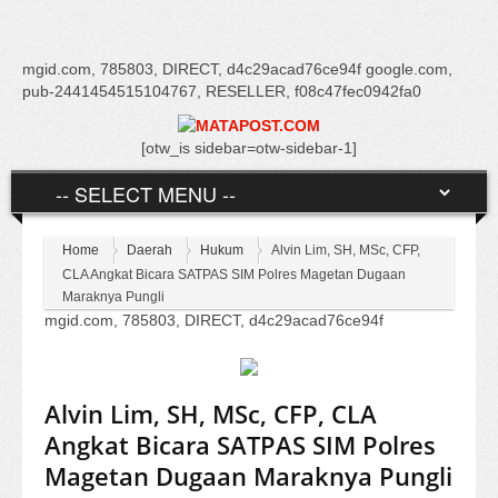
mgid.com, 785803, DIRECT, d4c29acad76ce94f google.com,
pub-2441454515104767, RESELLER, f08c47fec0942fa0
[otw_is sidebar=otw-sidebar-1]
Home
Daerah
Hukum
Alvin Lim, SH, MSc, CFP,
CLA Angkat Bicara SATPAS SIM Polres Magetan Dugaan
Maraknya Pungli
mgid.com, 785803, DIRECT, d4c29acad76ce94f
Alvin Lim, SH, MSc, CFP, CLA
Angkat Bicara SATPAS SIM Polres
Magetan Dugaan Maraknya Pungli