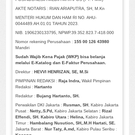
AKTE NOTARIS : RIAN ARIAPUTRA, SH, M.Kn
MENTERI HUKUM DAN HAM RI NO. AHU-
0044489.AH.01.01 TAHUN 2023.
NIB. 1906230133795, NPWP.39.352.823.7-418.000
Nomor rekening Perusahaan :
155 00 126 43980
Mandiri
Sudah Wajib Kena Pajak (WKP) bisa belanja
melalui E-Katalog dan E-Faktur Perusahaan.
Direktur :
HEVVI HENRIZAN, SE,
M.Si
PIMPINAN REDAKSI :
Raja Indra,
Wakil Pimpinan
Redaksi :
Hartanto
Redaktur :
Bujang Hartanto, SH.
Perwakilan DKI Jakarta :
Rusman, SH
, Kabiro Jakarta
Pusat :
Netty,.S.Pd,
Kabiro Jakarta Selatan
: Rizal
Effendi, SH. Kabiro Utara : Helina,
Kabiro Jakarta
Timur :
Hambalang Nusution, SH,.M.H Hartati, SE.
Jakarta Barat :
Nur Taty, A.md,
Kabiro Pulau Seribu :