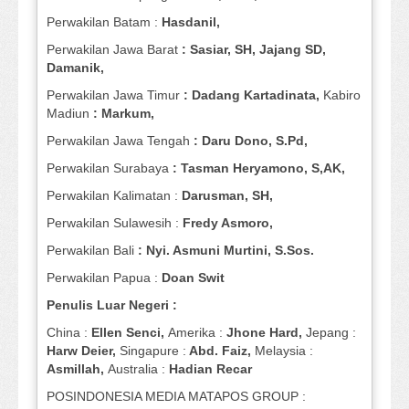
Perwakilan Batam :
Hasdanil,
Perwakilan Jawa Barat
: Sasiar, SH, Jajang SD,
Damanik,
Perwakilan Jawa Timur
: Dadang Kartadinata,
Kabiro
Madiun
: Markum,
Perwakilan Jawa Tengah
: Daru Dono, S.Pd,
Perwakilan Surabaya
: Tasman Heryamono, S,AK,
Perwakilan Kalimatan :
Darusman, SH,
Perwakilan Sulawesih :
Fredy Asmoro,
Perwakilan Bali
: Nyi. Asmuni Murtini, S.Sos.
Perwakilan Papua :
Doan Swit
Penulis Luar Negeri :
China :
Ellen Senci,
Amerika :
Jhone Hard,
Jepang :
Harw Deier,
Singapure :
Abd. Faiz,
Melaysia :
Asmillah,
Australia :
Hadian Recar
POSINDONESIA MEDIA MATAPOS GROUP :