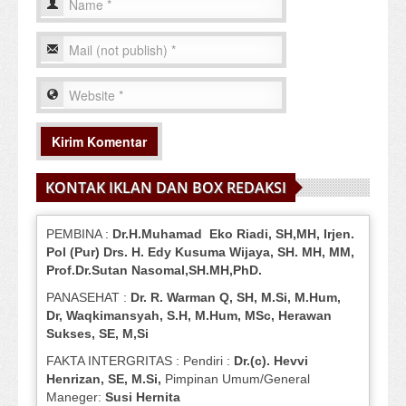
KONTAK IKLAN DAN BOX REDAKSI
PEMBINA :
Dr.H.Muhamad
Eko
Riadi
, SH,MH
, Irjen.
Pol (Pur) Drs. H. Edy Kusuma Wijaya, SH.
MH,
MM,
Prof
.
Dr.Sutan Nasomal,SH.MH,PhD.
PANASEHAT :
Dr. R. Warman Q, SH, M.Si, M.Hum
,
Dr, Waqkimansyah, S.H, M.Hum, MSc
,
Herawan
Sukses, SE, M,Si
FAKTA INTERGRITAS : Pendiri :
Dr.(c). Hevvi
Henrizan
, SE, M.Si
,
Pimpinan Umum/General
Maneger:
Susi
Hernita