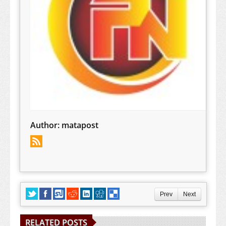
Author:
matapost
Prev
Next
RELATED POSTS