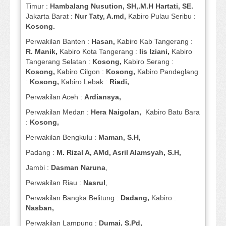
Timur :
Hambalang Nusution, SH,.M.H Hartati, SE.
Jakarta Barat :
Nur Taty, A.md,
Kabiro Pulau Seribu :
Kosong.
Perwakilan Banten :
Hasan,
Kabiro Kab Tangerang :
R. Manik,
Kabiro Kota Tangerang :
Iis Iziani,
Kabiro
Tangerang Selatan :
Kosong,
Kabiro Serang :
Kosong,
Kabiro Cilgon :
Kosong,
Kabiro Pandeglang
:
Kosong,
Kabiro Lebak :
Riadi,
Perwakilan Aceh :
Ardiansya,
Perwakilan Medan :
Hera Naigolan,
Kabiro Batu Bara
:
Kosong,
Perwakilan Bengkulu :
Maman, S.H,
Padang :
M. Rizal A, AMd, Asril Alamsyah, S.H,
Jambi :
Dasman
Naruna
,
Perwakilan Riau :
Nasrul
,
Perwakilan Bangka Belitung :
Dadang,
Kabiro :
Nasban,
Perwakilan Lampung :
Dumai, S.Pd,