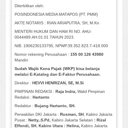
Diterbitkan oleh:
POSINDONESIA MEDIA MATAPOS (PT. PMM)
AKTE NOTARIS : RIAN ARIAPUTRA, SH, M.Kn
MENTERI HUKUM DAN HAM RI NO. AHU-
0044489.AH.01.01 TAHUN 2023.
NIB. 1906230133795, NPWP.39.352.823.7-418.000
Nomor rekening Perusahaan :
155 00 126 43980
Mandiri
Sudah Wajib Kena Pajak (WKP) bisa belanja
melalui E-Katalog dan E-Faktur Perusahaan.
Direktur :
HEVVI HENRIZAN, SE,
M.Si
PIMPINAN REDAKSI :
Raja Indra,
Wakil Pimpinan
Redaksi :
Hartanto
Redaktur :
Bujang Hartanto, SH.
Perwakilan DKI Jakarta :
Rusman, SH
, Kabiro Jakarta
Pusat :
Netty,.S.Pd,
Kabiro Jakarta Selatan
: Rizal
Effendi, SH. Kabiro Utara : Helina,
Kabiro Jakarta