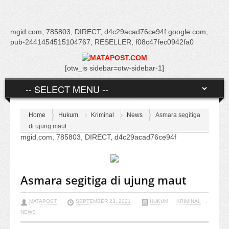
mgid.com, 785803, DIRECT, d4c29acad76ce94f google.com,
pub-2441454515104767, RESELLER, f08c47fec0942fa0
[otw_is sidebar=otw-sidebar-1]
Home
Hukum
Kriminal
News
Asmara segitiga
di ujung maut
mgid.com, 785803, DIRECT, d4c29acad76ce94f
Asmara segitiga di ujung maut
MATAPOST
SEPTEMBER 23, 2021
HUKUM
,
KRIMINAL
,
NEWS