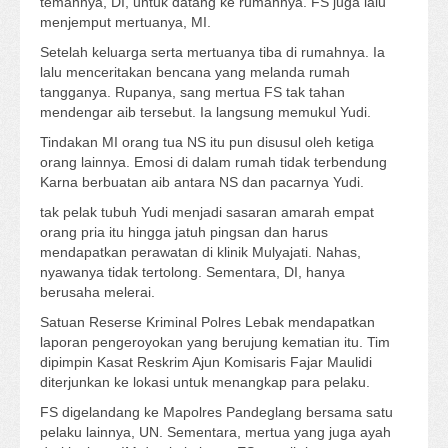
temannya, DI, untuk datang ke rumahnya. FS juga lalu
menjemput mertuanya, MI.
Setelah keluarga serta mertuanya tiba di rumahnya. Ia
lalu menceritakan bencana yang melanda rumah
tangganya. Rupanya, sang mertua FS tak tahan
mendengar aib tersebut. Ia langsung memukul Yudi.
Tindakan MI orang tua NS itu pun disusul oleh ketiga
orang lainnya. Emosi di dalam rumah tidak terbendung
Karna berbuatan aib antara NS dan pacarnya Yudi.
tak pelak tubuh Yudi menjadi sasaran amarah empat
orang pria itu hingga jatuh pingsan dan harus
mendapatkan perawatan di klinik Mulyajati. Nahas,
nyawanya tidak tertolong. Sementara, DI, hanya
berusaha melerai.
Satuan Reserse Kriminal Polres Lebak mendapatkan
laporan pengeroyokan yang berujung kematian itu. Tim
dipimpin Kasat Reskrim Ajun Komisaris Fajar Maulidi
diterjunkan ke lokasi untuk menangkap para pelaku.
FS digelandang ke Mapolres Pandeglang bersama satu
pelaku lainnya, UN. Sementara, mertua yang juga ayah