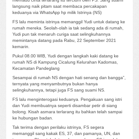
memadu cinta terlarang itu tercium oleh FS. Sang suami
langsung naik pitam saat membaca percakapan
keduanya via WhatsApp hp milik Istrinya (NS)
FS lalu meminta istrinya memanggil Yudi untuk datang ke
rumah mereka. Seolah-olah ia tak sedang ada di rumah,
Yudi pun tak menaruh curiga saat selingkuhannya
memintanya datang pada Rabu, 22 September 2021
kemarin.
Pukul 08.00 WIB, Yudi dengan langkah kaki datang ke
rumah NS di Kampung Cicalung Kelurahan Kadomas,
Kecamatan Pandeglang
Sesampai di rumah NS dengan hati senang dan bangga”,
ternyata yang menyambutnya bukan hanya
selingkuhannya, tetapi juga FS sang suami NS.
FS lalu menginterogasi keduanya. Pengakuan sang istri
dan Yudi membuatnya seperti disambar petir di siang
bolong. Kisah asmara terlarang itu bahkan telah sampai
ke hubungan badan.
Tak terima dengan perilaku istrinya, FS segera
memanggil sang kakak ES, 37, dan pamanya, UN, dan