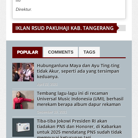
ttd
Direktur.
IKLAN RSUD PAKUHAJI KAB. TANGERANG
POPULAR
COMMENTS
TAGS
Hubunganluna Maya dan Ayu Ting-ting
tidak Akur, seperti ada yang tersimpan
keduanya.
April 22, 2021
Tembang lagu-lagu ini di recaman
Universal Music Indonesia (UMI), berhasil
merekam berapa album dapur rekaman
Desember 19, 2021
Tiba-tiba Jokowi Presiden RI akan
tiadakan PNS dan Honorer, di Kabarkan
untuk 2025 mendatang PNS sudah tidak
mempuyai keturunan lagi