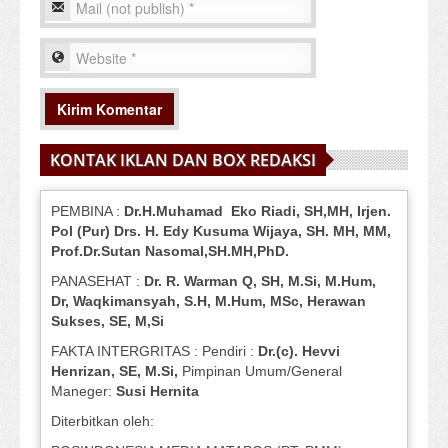
KONTAK IKLAN DAN BOX REDAKSI
PEMBINA :
Dr.H.Muhamad
Eko
Riadi
, SH,MH
, Irjen.
Pol (Pur) Drs. H. Edy Kusuma Wijaya, SH.
MH,
MM,
Prof
.
Dr.Sutan Nasomal,SH.MH,PhD.
PANASEHAT :
Dr. R. Warman Q, SH, M.Si, M.Hum
,
Dr, Waqkimansyah, S.H, M.Hum, MSc
,
Herawan
Sukses, SE, M,Si
FAKTA INTERGRITAS : Pendiri :
Dr.(c). Hevvi
Henrizan
, SE, M.Si
,
Pimpinan Umum/General
Maneger:
Susi
Hernita
Diterbitkan oleh: