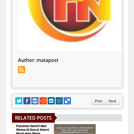
Author:
matapost
Prev
Next
RELATED POSTS