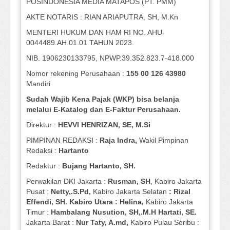
POSINDONESIA MEDIA MATAPOS (PT. PMM)
AKTE NOTARIS : RIAN ARIAPUTRA, SH, M.Kn
MENTERI HUKUM DAN HAM RI NO. AHU-
0044489.AH.01.01 TAHUN 2023.
NIB. 1906230133795, NPWP.39.352.823.7-418.000
Nomor rekening Perusahaan :
155 00 126 43980
Mandiri
Sudah Wajib Kena Pajak (WKP) bisa belanja
melalui E-Katalog dan E-Faktur Perusahaan.
Direktur :
HEVVI HENRIZAN, SE,
M.Si
PIMPINAN REDAKSI :
Raja Indra,
Wakil Pimpinan
Redaksi :
Hartanto
Redaktur :
Bujang Hartanto, SH.
Perwakilan DKI Jakarta :
Rusman, SH
, Kabiro Jakarta
Pusat :
Netty,.S.Pd,
Kabiro Jakarta Selatan
: Rizal
Effendi, SH. Kabiro Utara : Helina,
Kabiro Jakarta
Timur :
Hambalang Nusution, SH,.M.H Hartati, SE.
Jakarta Barat :
Nur Taty, A.md,
Kabiro Pulau Seribu :