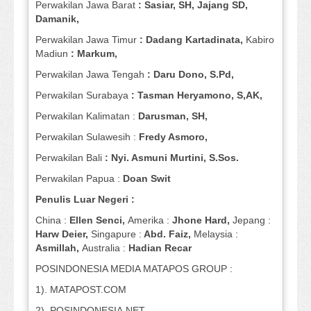
Perwakilan Jawa Barat
: Sasiar, SH, Jajang SD,
Damanik,
Perwakilan Jawa Timur
: Dadang Kartadinata,
Kabiro
Madiun
: Markum,
Perwakilan Jawa Tengah
: Daru Dono, S.Pd,
Perwakilan Surabaya
: Tasman Heryamono, S,AK,
Perwakilan Kalimatan :
Darusman, SH,
Perwakilan Sulawesih :
Fredy Asmoro,
Perwakilan Bali
: Nyi. Asmuni Murtini, S.Sos.
Perwakilan Papua :
Doan Swit
Penulis Luar Negeri :
China :
Ellen Senci,
Amerika :
Jhone Hard,
Jepang :
Harw Deier,
Singapure :
Abd. Faiz,
Melaysia :
Asmillah,
Australia :
Hadian Recar
POSINDONESIA MEDIA MATAPOS GROUP :
1). MATAPOST.COM
2). POSINDONESIA.NET