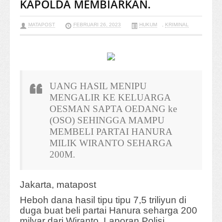
KAPOLDA MEMBIARKAN.
MATAPOST
FEBRUARI 26, 2023
HUKUM
,
KRIMINAL
UANG HASIL MENIPU
MENGALIR KE KELUARGA
OESMAN SAPTA OEDANG ke
(OSO) SEHINGGA MAMPU
MEMBELI PARTAI HANURA
MILIK WIRANTO SEHARGA
200M.
Jakarta, matapost
Heboh dana hasil tipu tipu 7,5 triliyun di
duga buat beli partai Hanura seharga 200
milyar dari Wiranto. Laporan Polisi