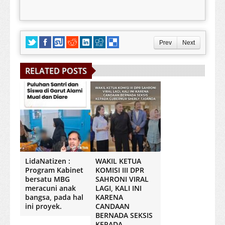
Prev
Next
RELATED POSTS
LidaNatizen :
WAKIL KETUA
Program Kabinet
KOMISI III DPR
bersatu MBG
SAHRONI VIRAL
meracuni anak
LAGI, KALI INI
bangsa, pada hal
KARENA
ini proyek.
CANDAAN
BERNADA SEKSIS
KEPADA