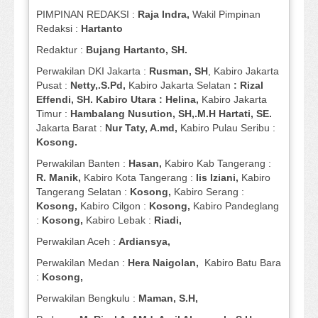
PIMPINAN REDAKSI :
Raja Indra,
Wakil Pimpinan
Redaksi :
Hartanto
Redaktur :
Bujang Hartanto, SH.
Perwakilan DKI Jakarta :
Rusman, SH
, Kabiro Jakarta
Pusat :
Netty,.S.Pd,
Kabiro Jakarta Selatan
: Rizal
Effendi, SH. Kabiro Utara : Helina,
Kabiro Jakarta
Timur :
Hambalang Nusution, SH,.M.H Hartati, SE.
Jakarta Barat :
Nur Taty, A.md,
Kabiro Pulau Seribu :
Kosong.
Perwakilan Banten :
Hasan,
Kabiro Kab Tangerang :
R. Manik,
Kabiro Kota Tangerang :
Iis Iziani,
Kabiro
Tangerang Selatan :
Kosong,
Kabiro Serang :
Kosong,
Kabiro Cilgon :
Kosong,
Kabiro Pandeglang
:
Kosong,
Kabiro Lebak :
Riadi,
Perwakilan Aceh :
Ardiansya,
Perwakilan Medan :
Hera Naigolan,
Kabiro Batu Bara
:
Kosong,
Perwakilan Bengkulu :
Maman, S.H,