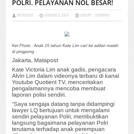
POLRI. PELAYANAN NOL BESAR!
MATAPOST
JANUARI 5, 2023
HUKUM
,
KRIMINAL
Ket Fhoto : Anak 15 tahun Kate Lim cari ke adilan malah
di pingpong
Jakarta, Matapost
Kate Victoria Lim anak gadis, pengacara
Alvin Lim dalam videonya terbaru di kanal
Youtube Quotient TV, menceritakan
pengalamannya mencoba membuat
laporan polisi sendiri.
“Saya sengaja datang tanpa didampingi
lawyer LQ bertujuan untuk mengalami
sendiri pelayanan Polri, membuktikan
langsung bagaimana pelayanan Polri
terutama terhadap anak perempuan