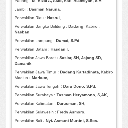
Padang :
M. Rizal A, AMd, Asril Alamsyah, S.H,
Jambi :
Dasman
Naruna
,
Perwakilan Riau :
Nasrul
,
Perwakilan Bangka Belitung :
Dadang,
Kabiro :
Nasban,
Perwakilan Lampung :
Dumai, S.Pd,
Perwakilan Batam :
Hasdanil,
Perwakilan Jawa Barat
: Sasiar, SH, Jajang SD,
Damanik,
Perwakilan Jawa Timur
: Dadang Kartadinata,
Kabiro
Madiun
: Markum,
Perwakilan Jawa Tengah
: Daru Dono, S.Pd,
Perwakilan Surabaya
: Tasman Heryamono, S,AK,
Perwakilan Kalimatan :
Darusman, SH,
Perwakilan Sulawesih :
Fredy Asmoro,
Perwakilan Bali
: Nyi. Asmuni Murtini, S.Sos.