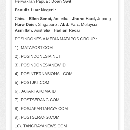
Perwakilan Papua :
Doan Swit
Penulis Luar Negeri :
China :
Ellen Senci,
Amerika :
Jhone Hard,
Jepang :
Harw Deier,
Singapure :
Abd. Faiz,
Melaysia :
Asmillah,
Australia :
Hadian Recar
POSINDONESIA MEDIA MATAPOS GROUP :
1). MATAPOST.COM
2). POSINDONESIA.NET
3). POSINDONESIANEW.ID
4). POSINTERNASIONAL.COM
5). POSTJKT.COM
6). JAKARTAKOMA.ID
7). POSTSERANG.COM
8). POSJAKARTARAYA.COM
9). POSTSERANG.COM
10). TANGRAYANEWS.COM