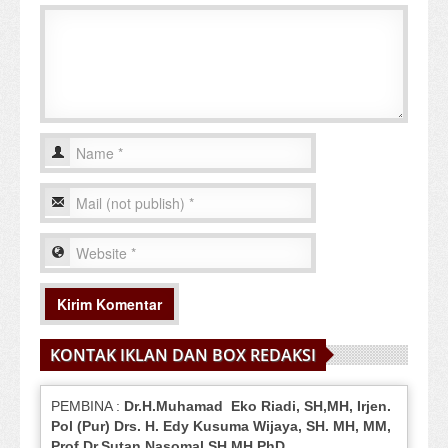
KONTAK IKLAN DAN BOX REDAKSI
PEMBINA :
Dr.H.Muhamad
Eko
Riadi
, SH,MH
, Irjen.
Pol (Pur) Drs. H. Edy Kusuma Wijaya, SH.
MH,
MM,
Prof
.
Dr.Sutan Nasomal,SH.MH,PhD.