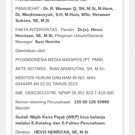
PANASEHAT :
Dr. R. Warman Q, SH, M.Si, M.Hum
,
Dr, Waqkimansyah, S.H, M.Hum, MSc
,
Herawan
Sukses, SE, M,Si
FAKTA INTERGRITAS : Pendiri :
Dr.(c). Hevvi
Henrizan
, SE, M.Si
,
Pimpinan Umum/General
Maneger:
Susi
Hernita
Diterbitkan oleh:
POSINDONESIA MEDIA MATAPOS (PT. PMM)
AKTE NOTARIS : RIAN ARIAPUTRA, SH, M.Kn
MENTERI HUKUM DAN HAM RI NO. AHU-
0044489.AH.01.01 TAHUN 2023.
NIB. 1906230133795, NPWP.39.352.823.7-418.000
Nomor rekening Perusahaan :
155 00 126 43980
Mandiri
Sudah Wajib Kena Pajak (WKP) bisa belanja
melalui E-Katalog dan E-Faktur Perusahaan.
Direktur :
HEVVI HENRIZAN, SE,
M.Si