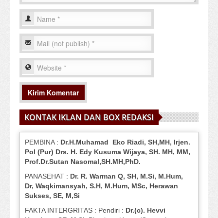
KONTAK IKLAN DAN BOX REDAKSI
PEMBINA :
Dr.H.Muhamad
Eko
Riadi
, SH,MH
, Irjen.
Pol (Pur) Drs. H. Edy Kusuma Wijaya, SH.
MH,
MM,
Prof
.
Dr.Sutan Nasomal,SH.MH,PhD.
PANASEHAT :
Dr. R. Warman Q, SH, M.Si, M.Hum
,
Dr, Waqkimansyah, S.H, M.Hum, MSc
,
Herawan
Sukses, SE, M,Si
FAKTA INTERGRITAS : Pendiri :
Dr.(c). Hevvi