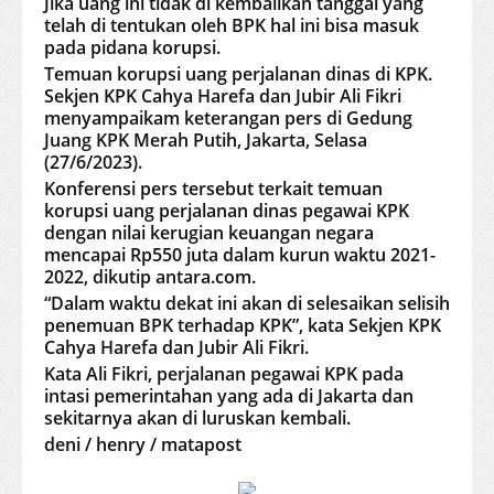
Jika uang ini tidak di kembalikan tanggal yang
telah di tentukan oleh BPK hal ini bisa masuk
pada pidana korupsi.
Temuan korupsi uang perjalanan dinas di KPK.
Sekjen KPK Cahya Harefa dan Jubir Ali Fikri
menyampaikam keterangan pers di Gedung
Juang KPK Merah Putih, Jakarta, Selasa
(27/6/2023).
Konferensi pers tersebut terkait temuan
korupsi uang perjalanan dinas pegawai KPK
dengan nilai kerugian keuangan negara
mencapai Rp550 juta dalam kurun waktu 2021-
2022, dikutip antara.com.
“Dalam waktu dekat ini akan di selesaikan selisih
penemuan BPK terhadap KPK”, kata Sekjen KPK
Cahya Harefa dan Jubir Ali Fikri.
Kata Ali Fikri, perjalanan pegawai KPK pada
intasi pemerintahan yang ada di Jakarta dan
sekitarnya akan di luruskan kembali.
deni / henry / matapost