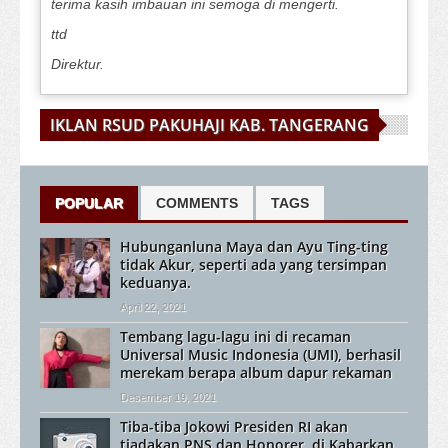
terima kasih imbauan ini semoga di mengerti.
ttd
Direktur.
IKLAN RSUD PAKUHAJI KAB. TANGERANG
POPULAR
COMMENTS
TAGS
Hubunganluna Maya dan Ayu Ting-ting
tidak Akur, seperti ada yang tersimpan
keduanya.
April 22, 2021
Tembang lagu-lagu ini di recaman
Universal Music Indonesia (UMI), berhasil
merekam berapa album dapur rekaman
Desember 19, 2021
Tiba-tiba Jokowi Presiden RI akan
tiadakan PNS dan Honorer, di Kabarkan