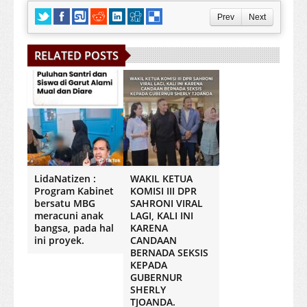
Prev
Next
RELATED POSTS
LidaNatizen :
WAKIL KETUA
Program Kabinet
KOMISI III DPR
bersatu MBG
SAHRONI VIRAL
meracuni anak
LAGI, KALI INI
bangsa, pada hal
KARENA
ini proyek.
CANDAAN
BERNADA SEKSIS
KEPADA
GUBERNUR
SHERLY
TJOANDA.