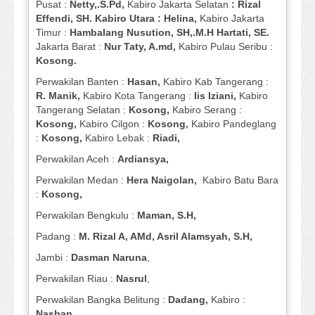
Pusat :
Netty,.S.Pd,
Kabiro Jakarta Selatan
: Rizal
Effendi, SH. Kabiro Utara : Helina,
Kabiro Jakarta
Timur :
Hambalang Nusution, SH,.M.H Hartati, SE.
Jakarta Barat :
Nur Taty, A.md,
Kabiro Pulau Seribu :
Kosong.
Perwakilan Banten :
Hasan,
Kabiro Kab Tangerang :
R. Manik,
Kabiro Kota Tangerang :
Iis Iziani,
Kabiro
Tangerang Selatan :
Kosong,
Kabiro Serang :
Kosong,
Kabiro Cilgon :
Kosong,
Kabiro Pandeglang
:
Kosong,
Kabiro Lebak :
Riadi,
Perwakilan Aceh :
Ardiansya,
Perwakilan Medan :
Hera Naigolan,
Kabiro Batu Bara
:
Kosong,
Perwakilan Bengkulu :
Maman, S.H,
Padang :
M. Rizal A, AMd, Asril Alamsyah, S.H,
Jambi :
Dasman
Naruna
,
Perwakilan Riau :
Nasrul
,
Perwakilan Bangka Belitung :
Dadang,
Kabiro :
Nasban,