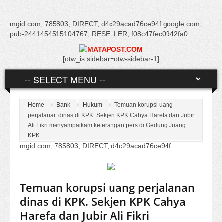
mgid.com, 785803, DIRECT, d4c29acad76ce94f google.com,
pub-2441454515104767, RESELLER, f08c47fec0942fa0
[otw_is sidebar=otw-sidebar-1]
Home
Bank
Hukum
Temuan korupsi uang
perjalanan dinas di KPK. Sekjen KPK Cahya Harefa dan Jubir
Ali Fikri menyampaikam keterangan pers di Gedung Juang
KPK.
mgid.com, 785803, DIRECT, d4c29acad76ce94f
Temuan korupsi uang perjalanan
dinas di KPK. Sekjen KPK Cahya
Harefa dan Jubir Ali Fikri