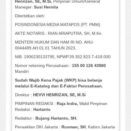
Henrizan
, SE, M.Si
,
Pimpinan Umum/General
Maneger:
Susi
Hernita
Diterbitkan oleh:
POSINDONESIA MEDIA MATAPOS (PT. PMM)
AKTE NOTARIS : RIAN ARIAPUTRA, SH, M.Kn
MENTERI HUKUM DAN HAM RI NO. AHU-
0044489.AH.01.01 TAHUN 2023.
NIB. 1906230133795, NPWP.39.352.823.7-418.000
Nomor rekening Perusahaan :
155 00 126 43980
Mandiri
Sudah Wajib Kena Pajak (WKP) bisa belanja
melalui E-Katalog dan E-Faktur Perusahaan.
Direktur :
HEVVI HENRIZAN, SE,
M.Si
PIMPINAN REDAKSI :
Raja Indra,
Wakil Pimpinan
Redaksi :
Hartanto
Redaktur :
Bujang Hartanto, SH.
Perwakilan DKI Jakarta :
Rusman, SH
, Kabiro Jakarta