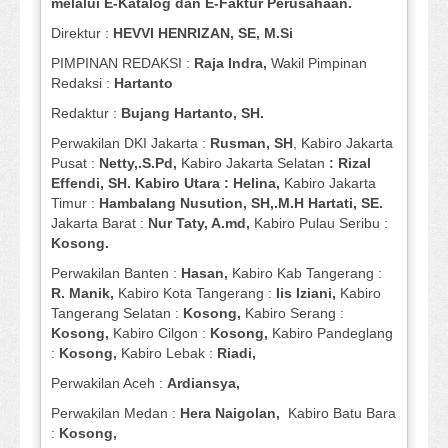
melalui E-Katalog dan E-Faktur Perusahaan.
Direktur :
HEVVI HENRIZAN, SE,
M.Si
PIMPINAN REDAKSI :
Raja Indra,
Wakil Pimpinan
Redaksi :
Hartanto
Redaktur :
Bujang Hartanto, SH.
Perwakilan DKI Jakarta :
Rusman, SH
, Kabiro Jakarta
Pusat :
Netty,.S.Pd,
Kabiro Jakarta Selatan
: Rizal
Effendi, SH. Kabiro Utara : Helina,
Kabiro Jakarta
Timur :
Hambalang Nusution, SH,.M.H Hartati, SE.
Jakarta Barat :
Nur Taty, A.md,
Kabiro Pulau Seribu :
Kosong.
Perwakilan Banten :
Hasan,
Kabiro Kab Tangerang :
R. Manik,
Kabiro Kota Tangerang :
Iis Iziani,
Kabiro
Tangerang Selatan :
Kosong,
Kabiro Serang :
Kosong,
Kabiro Cilgon :
Kosong,
Kabiro Pandeglang
:
Kosong,
Kabiro Lebak :
Riadi,
Perwakilan Aceh :
Ardiansya,
Perwakilan Medan :
Hera Naigolan,
Kabiro Batu Bara
:
Kosong,