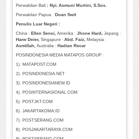
Perwakilan Bali
: Nyi. Asmuni Murtini, S.Sos.
Perwakilan Papua :
Doan Swit
Penulis Luar Negeri :
China :
Ellen Senci,
Amerika :
Jhone Hard,
Jepang :
Harw Deier,
Singapure :
Abd. Faiz,
Melaysia :
Asmillah,
Australia :
Hadian Recar
POSINDONESIA MEDIA MATAPOS GROUP :
1). MATAPOST.COM
2). POSINDONESIA.NET
3). POSINDONESIANEW.ID
4). POSINTERNASIONAL.COM
5). POSTJKT.COM
6). JAKARTAKOMA.ID
7). POSTSERANG.COM
8). POSJAKARTARAYA.COM
9). POSTSERANG.COM