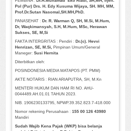
PEMBINA :
Dr.H.Muhamad
Eko
Riadi
, SH,MH
, Irjen.
Pol (Pur) Drs. H. Edy Kusuma Wijaya, SH.
MH,
MM,
Prof
.
Dr.Sutan Nasomal,SH.MH,PhD.
PANASEHAT :
Dr. R. Warman Q, SH, M.Si, M.Hum
,
Dr, Waqkimansyah, S.H, M.Hum, MSc
,
Herawan
Sukses, SE, M,Si
FAKTA INTERGRITAS : Pendiri :
Dr.(c). Hevvi
Henrizan
, SE, M.Si
,
Pimpinan Umum/General
Maneger:
Susi
Hernita
Diterbitkan oleh:
POSINDONESIA MEDIA MATAPOS (PT. PMM)
AKTE NOTARIS : RIAN ARIAPUTRA, SH, M.Kn
MENTERI HUKUM DAN HAM RI NO. AHU-
0044489.AH.01.01 TAHUN 2023.
NIB. 1906230133795, NPWP.39.352.823.7-418.000
Nomor rekening Perusahaan :
155 00 126 43980
Mandiri
Sudah Wajib Kena Pajak (WKP) bisa belanja