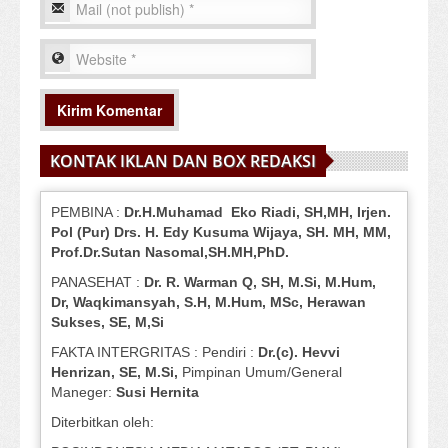
KONTAK IKLAN DAN BOX REDAKSI
PEMBINA :
Dr.H.Muhamad
Eko
Riadi
, SH,MH
, Irjen.
Pol (Pur) Drs. H. Edy Kusuma Wijaya, SH.
MH,
MM,
Prof
.
Dr.Sutan Nasomal,SH.MH,PhD.
PANASEHAT :
Dr. R. Warman Q, SH, M.Si, M.Hum
,
Dr, Waqkimansyah, S.H, M.Hum, MSc
,
Herawan
Sukses, SE, M,Si
FAKTA INTERGRITAS : Pendiri :
Dr.(c). Hevvi
Henrizan
, SE, M.Si
,
Pimpinan Umum/General
Maneger:
Susi
Hernita
Diterbitkan oleh: