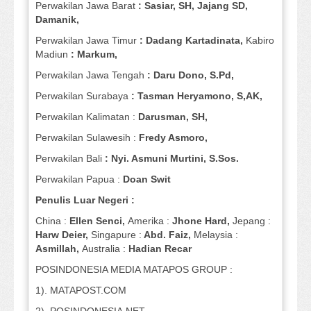
Perwakilan Jawa Barat
: Sasiar, SH, Jajang SD,
Damanik,
Perwakilan Jawa Timur
: Dadang Kartadinata,
Kabiro
Madiun
: Markum,
Perwakilan Jawa Tengah
: Daru Dono, S.Pd,
Perwakilan Surabaya
: Tasman Heryamono, S,AK,
Perwakilan Kalimatan :
Darusman, SH,
Perwakilan Sulawesih :
Fredy Asmoro,
Perwakilan Bali
: Nyi. Asmuni Murtini, S.Sos.
Perwakilan Papua :
Doan Swit
Penulis Luar Negeri :
China :
Ellen Senci,
Amerika :
Jhone Hard,
Jepang :
Harw Deier,
Singapure :
Abd. Faiz,
Melaysia :
Asmillah,
Australia :
Hadian Recar
POSINDONESIA MEDIA MATAPOS GROUP :
1). MATAPOST.COM