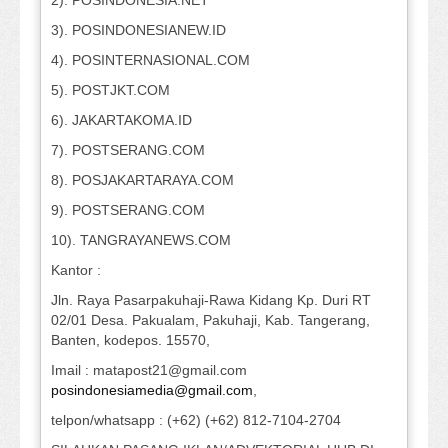
2). POSINDONESIA.NET
3). POSINDONESIANEW.ID
4). POSINTERNASIONAL.COM
5). POSTJKT.COM
6). JAKARTAKOMA.ID
7). POSTSERANG.COM
8). POSJAKARTARAYA.COM
9). POSTSERANG.COM
10). TANGRAYANEWS.COM
Kantor :
Jln. Raya Pasarpakuhaji-Rawa Kidang Kp. Duri RT
02/01 Desa. Pakualam, Pakuhaji, Kab. Tangerang,
Banten, kodepos. 15570,
Imail : matapost21@gmail.com
posindonesiamedia@gmail.com
,
telpon/whatsapp : (+62) (+62) 812-7104-2704