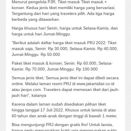
Menurut pengelola PJR, Tiket masuk Tiket masuk +
konser. Kedua jenis tiket memiliki harga yang bervariasi.
Tergantung dari hari yang travelers pilih. Ada tiga harga
berbeda yang ditawarkan.
Harga khusus hari Senin, harga untuk Selasa-Kamis, dan
harga untuk hari Jumat-Minggu.
“Berikut adalah daftar harga tiket masuk PRJ 2022: Tiket
masuk saja, Senin: Rp 30.000, Selasa-Kamis: Rp 40.000,
Jumat-Minggu: Rp 50.000
Paket tiket masuk & konser, Senin: Rp 60.000, Selasa-
Kamis: Rp 70.000, Jumat-Minggu: Rp 100.000
Semua jenis tiket, Semua jenis tiket ini dapat dibeli secara
online. Melalui laman resmi PRJ di www.jakartafair.co.id
atau jiexpo.com. Travelers dapat memesan tiket dari jauh-
jauh hari”, katanya
Karena dalam laman sudah disediakan pilihan tiket
hingga tanggal 17 Juli 2022. Khusus untuk lansia di atas
60 tahun dan anak-anak dengan tinggi di bawah 1 meter.
Bisa mengunjungi PRJ dengan gratis lho! Untuk lansia,
hanya perlu menunjukkan bukti usia menggunakan e-ktp.