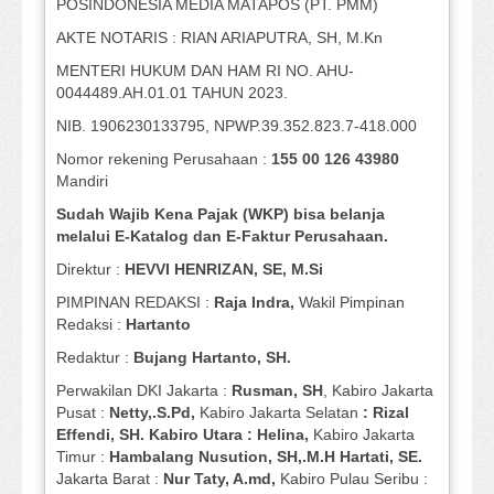
POSINDONESIA MEDIA MATAPOS (PT. PMM)
AKTE NOTARIS : RIAN ARIAPUTRA, SH, M.Kn
MENTERI HUKUM DAN HAM RI NO. AHU-
0044489.AH.01.01 TAHUN 2023.
NIB. 1906230133795, NPWP.39.352.823.7-418.000
Nomor rekening Perusahaan :
155 00 126 43980
Mandiri
Sudah Wajib Kena Pajak (WKP) bisa belanja
melalui E-Katalog dan E-Faktur Perusahaan.
Direktur :
HEVVI HENRIZAN, SE,
M.Si
PIMPINAN REDAKSI :
Raja Indra,
Wakil Pimpinan
Redaksi :
Hartanto
Redaktur :
Bujang Hartanto, SH.
Perwakilan DKI Jakarta :
Rusman, SH
, Kabiro Jakarta
Pusat :
Netty,.S.Pd,
Kabiro Jakarta Selatan
: Rizal
Effendi, SH. Kabiro Utara : Helina,
Kabiro Jakarta
Timur :
Hambalang Nusution, SH,.M.H Hartati, SE.
Jakarta Barat :
Nur Taty, A.md,
Kabiro Pulau Seribu :