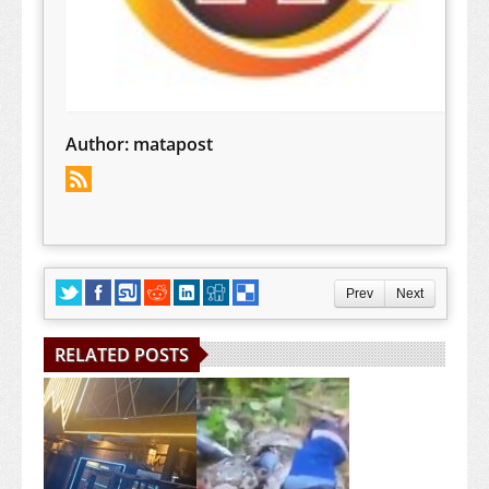
Author:
matapost
Prev
Next
RELATED POSTS