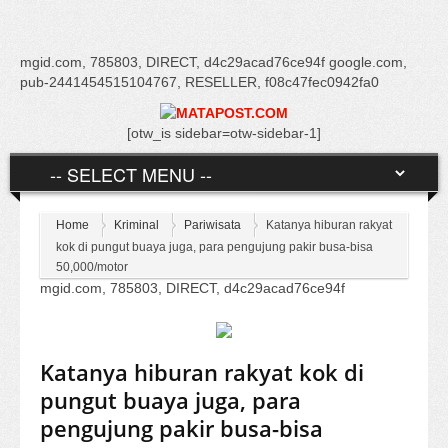
mgid.com, 785803, DIRECT, d4c29acad76ce94f google.com,
pub-2441454515104767, RESELLER, f08c47fec0942fa0
[otw_is sidebar=otw-sidebar-1]
Home
Kriminal
Pariwisata
Katanya hiburan rakyat
kok di pungut buaya juga, para pengujung pakir busa-bisa
50,000/motor
mgid.com, 785803, DIRECT, d4c29acad76ce94f
Katanya hiburan rakyat kok di
pungut buaya juga, para
pengujung pakir busa-bisa