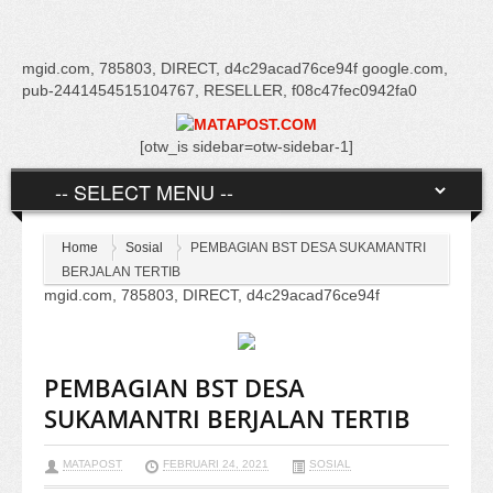
mgid.com, 785803, DIRECT, d4c29acad76ce94f google.com,
pub-2441454515104767, RESELLER, f08c47fec0942fa0
[otw_is sidebar=otw-sidebar-1]
Home
Sosial
PEMBAGIAN BST DESA SUKAMANTRI
BERJALAN TERTIB
mgid.com, 785803, DIRECT, d4c29acad76ce94f
PEMBAGIAN BST DESA
SUKAMANTRI BERJALAN TERTIB
MATAPOST
FEBRUARI 24, 2021
SOSIAL