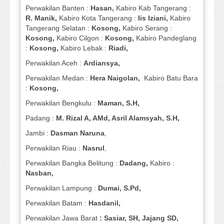
Perwakilan Banten :
Hasan,
Kabiro Kab Tangerang :
R. Manik,
Kabiro Kota Tangerang :
Iis Iziani,
Kabiro
Tangerang Selatan :
Kosong,
Kabiro Serang :
Kosong,
Kabiro Cilgon :
Kosong,
Kabiro Pandeglang
:
Kosong,
Kabiro Lebak :
Riadi,
Perwakilan Aceh :
Ardiansya,
Perwakilan Medan :
Hera Naigolan,
Kabiro Batu Bara
:
Kosong,
Perwakilan Bengkulu :
Maman, S.H,
Padang :
M. Rizal A, AMd, Asril Alamsyah, S.H,
Jambi :
Dasman
Naruna
,
Perwakilan Riau :
Nasrul
,
Perwakilan Bangka Belitung :
Dadang,
Kabiro :
Nasban,
Perwakilan Lampung :
Dumai, S.Pd,
Perwakilan Batam :
Hasdanil,
Perwakilan Jawa Barat
: Sasiar, SH, Jajang SD,