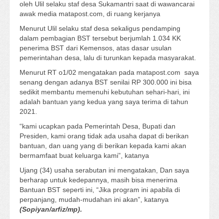
oleh Ulil selaku staf desa Sukamantri saat di wawancarai
awak media matapost.com, di ruang kerjanya
Menurut Ulil selaku staf desa sekaligus pendamping
dalam pembagian BST tersebut berjumlah 1.034 KK
penerima BST dari Kemensos, atas dasar usulan
pemerintahan desa, lalu di turunkan kepada masyarakat.
Menurut RT o1/02 mengatakan pada matapost.com saya
senang dengan adanya BST senilai RP 300.000 ini bisa
sedikit membantu memenuhi kebutuhan sehari-hari, ini
adalah bantuan yang kedua yang saya terima di tahun
2021.
“kami ucapkan pada Pemerintah Desa, Bupati dan
Presiden, kami orang tidak ada usaha dapat di berikan
bantuan, dan uang yang di berikan kepada kami akan
bermamfaat buat keluarga kami”, katanya
Ujang (34) usaha serabutan ini mengatakan, Dan saya
berharap untuk kedepannya, masih bisa menerima
Bantuan BST seperti ini, “Jika program ini apabila di
perpanjang, mudah-mudahan ini akan”, katanya
(Sopiyan/arfiz/mp).