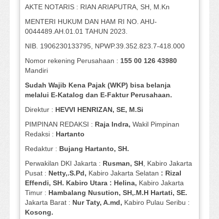
AKTE NOTARIS : RIAN ARIAPUTRA, SH, M.Kn
MENTERI HUKUM DAN HAM RI NO. AHU-
0044489.AH.01.01 TAHUN 2023.
NIB. 1906230133795, NPWP.39.352.823.7-418.000
Nomor rekening Perusahaan :
155 00 126 43980
Mandiri
Sudah Wajib Kena Pajak (WKP) bisa belanja
melalui E-Katalog dan E-Faktur Perusahaan.
Direktur :
HEVVI HENRIZAN, SE,
M.Si
PIMPINAN REDAKSI :
Raja Indra,
Wakil Pimpinan
Redaksi :
Hartanto
Redaktur :
Bujang Hartanto, SH.
Perwakilan DKI Jakarta :
Rusman, SH
, Kabiro Jakarta
Pusat :
Netty,.S.Pd,
Kabiro Jakarta Selatan
: Rizal
Effendi, SH. Kabiro Utara : Helina,
Kabiro Jakarta
Timur :
Hambalang Nusution, SH,.M.H Hartati, SE.
Jakarta Barat :
Nur Taty, A.md,
Kabiro Pulau Seribu :
Kosong.