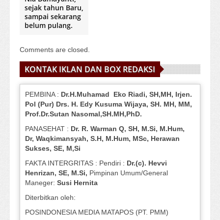
sejak tahun Baru,
sampai sekarang
belum pulang.
Comments are closed.
KONTAK IKLAN DAN BOX REDAKSI
PEMBINA :
Dr.H.Muhamad
Eko
Riadi
, SH,MH
, Irjen.
Pol (Pur) Drs. H. Edy Kusuma Wijaya, SH.
MH,
MM,
Prof
.
Dr.Sutan Nasomal,SH.MH,PhD.
PANASEHAT :
Dr. R. Warman Q, SH, M.Si, M.Hum
,
Dr, Waqkimansyah, S.H, M.Hum, MSc
,
Herawan
Sukses, SE, M,Si
FAKTA INTERGRITAS : Pendiri :
Dr.(c). Hevvi
Henrizan
, SE, M.Si
,
Pimpinan Umum/General
Maneger:
Susi
Hernita
Diterbitkan oleh:
POSINDONESIA MEDIA MATAPOS (PT. PMM)