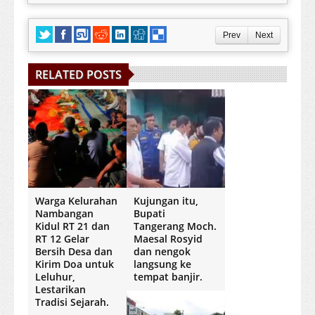
Prev
Next
RELATED POSTS
Warga Kelurahan
Kujungan itu,
Nambangan
Bupati
Kidul RT 21 dan
Tangerang Moch.
RT 12 Gelar
Maesal Rosyid
Bersih Desa dan
dan nengok
Kirim Doa untuk
langsung ke
Leluhur,
tempat banjir.
Lestarikan
Tradisi Sejarah.