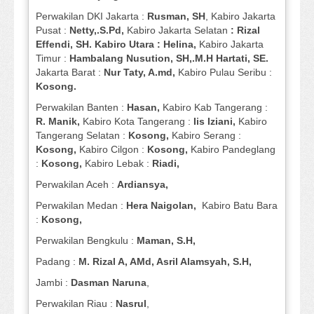
Perwakilan DKI Jakarta :
Rusman, SH
, Kabiro Jakarta
Pusat :
Netty,.S.Pd,
Kabiro Jakarta Selatan
: Rizal
Effendi, SH. Kabiro Utara : Helina,
Kabiro Jakarta
Timur :
Hambalang Nusution, SH,.M.H Hartati, SE.
Jakarta Barat :
Nur Taty, A.md,
Kabiro Pulau Seribu :
Kosong.
Perwakilan Banten :
Hasan,
Kabiro Kab Tangerang :
R. Manik,
Kabiro Kota Tangerang :
Iis Iziani,
Kabiro
Tangerang Selatan :
Kosong,
Kabiro Serang :
Kosong,
Kabiro Cilgon :
Kosong,
Kabiro Pandeglang
:
Kosong,
Kabiro Lebak :
Riadi,
Perwakilan Aceh :
Ardiansya,
Perwakilan Medan :
Hera Naigolan,
Kabiro Batu Bara
:
Kosong,
Perwakilan Bengkulu :
Maman, S.H,
Padang :
M. Rizal A, AMd, Asril Alamsyah, S.H,
Jambi :
Dasman
Naruna
,
Perwakilan Riau :
Nasrul
,