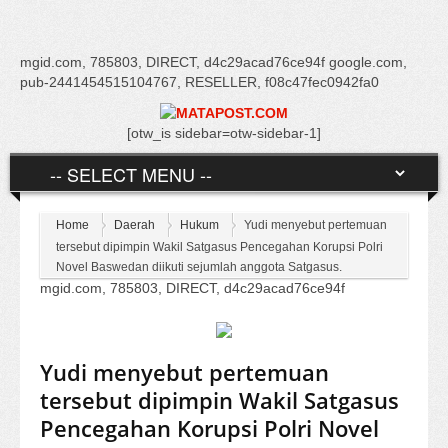
mgid.com, 785803, DIRECT, d4c29acad76ce94f google.com,
pub-2441454515104767, RESELLER, f08c47fec0942fa0
[otw_is sidebar=otw-sidebar-1]
Home
Daerah
Hukum
Yudi menyebut pertemuan
tersebut dipimpin Wakil Satgasus Pencegahan Korupsi Polri
Novel Baswedan diikuti sejumlah anggota Satgasus.
mgid.com, 785803, DIRECT, d4c29acad76ce94f
Yudi menyebut pertemuan
tersebut dipimpin Wakil Satgasus
Pencegahan Korupsi Polri Novel