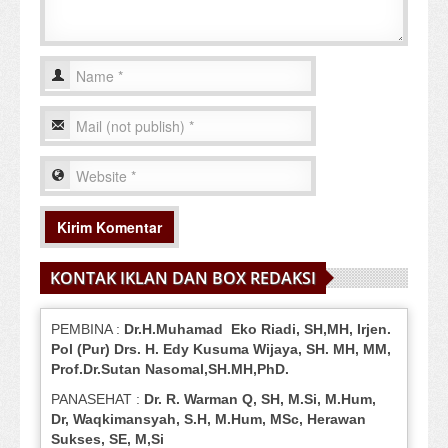
KONTAK IKLAN DAN BOX REDAKSI
PEMBINA :
Dr.H.Muhamad
Eko
Riadi
, SH,MH
, Irjen.
Pol (Pur) Drs. H. Edy Kusuma Wijaya, SH.
MH,
MM,
Prof
.
Dr.Sutan Nasomal,SH.MH,PhD.
PANASEHAT :
Dr. R. Warman Q, SH, M.Si, M.Hum
,
Dr, Waqkimansyah, S.H, M.Hum, MSc
,
Herawan
Sukses, SE, M,Si