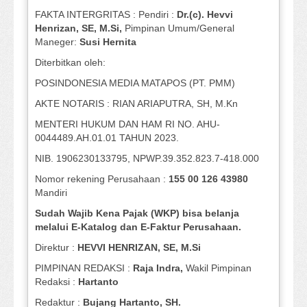
FAKTA INTERGRITAS : Pendiri :
Dr.(c). Hevvi
Henrizan
, SE, M.Si
,
Pimpinan Umum/General
Maneger:
Susi
Hernita
Diterbitkan oleh:
POSINDONESIA MEDIA MATAPOS (PT. PMM)
AKTE NOTARIS : RIAN ARIAPUTRA, SH, M.Kn
MENTERI HUKUM DAN HAM RI NO. AHU-
0044489.AH.01.01 TAHUN 2023.
NIB. 1906230133795, NPWP.39.352.823.7-418.000
Nomor rekening Perusahaan :
155 00 126 43980
Mandiri
Sudah Wajib Kena Pajak (WKP) bisa belanja
melalui E-Katalog dan E-Faktur Perusahaan.
Direktur :
HEVVI HENRIZAN, SE,
M.Si
PIMPINAN REDAKSI :
Raja Indra,
Wakil Pimpinan
Redaksi :
Hartanto
Redaktur :
Bujang Hartanto, SH.